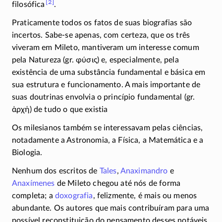
[2]
filosófica
.
Praticamente todos os fatos de suas biografias são
incertos.
Sabe-se
apenas, com certeza, que os três
viveram em Mileto, mantiveram um interesse comum
pela Natureza (gr.
φύσις
) e, especialmente, pela
existência de uma substância fundamental e básica em
sua estrutura e funcionamento. A mais importante de
suas doutrinas envolvia o princípio fundamental (gr.
ἀρχή
) de tudo o que existia
Os milesianos também se interessavam pelas ciências,
notadamente a Astronomia, a Física, a Matemática e a
Biologia.
Nenhum dos escritos de
Tales
,
Anaximandro
e
Anaxímenes
de Mileto chegou até nós de forma
completa; a
doxografia
, felizmente, é mais ou menos
abundante. Os autores que mais contribuíram para uma
possível reconstituição do pensamento desses notáveis