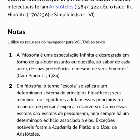
intelectuais foram
Aristóteles
(-384/-322)
, Écio (sæc. II),
Hipólito
(170/236)
e Simplício (sæc. VI).
Notas
Utilize os recursos do navegador para VOLTAR ao texto
A “filosofia é uma especulação infinita e desregrada em
torno de qualquer assunto ou questão, ao sabor de cada
autor, de suas preferências e mesmo de seus humores”
(Caio Prado Jr., 1984).
Em filosofia, o termo “escola” se aplica a um
determinado sistema de princípios filosóficos; seus
membros ou seguidores adotam esses princípios ou
maneiras de
pensar /
explicar o Universo. Como essas
escolas são escolas
de pensamento
, nem sempre há um
determinado edifício associado a elas. Exceções
notáveis foram a
Academia
de Platão e o
Liceu
de
Aristóteles.