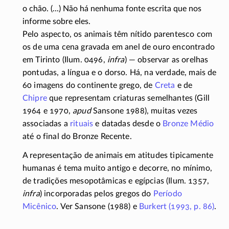
o chão. (...) Não há nenhuma fonte escrita que nos
informe sobre eles.
Pelo aspecto, os animais têm nítido parentesco com
os de uma cena gravada em anel de ouro encontrado
em Tirinto (Ilum. 0496,
infra
) — observar as orelhas
pontudas, a língua e o dorso. Há, na verdade, mais de
60 imagens do continente grego, de
Creta
e de
Chipre
que representam criaturas semelhantes (Gill
1964 e 1970,
apud
Sansone 1988), muitas vezes
associadas a
rituais
e datadas desde o
Bronze Médio
até o final do Bronze Recente.
A representação de animais em atitudes tipicamente
humanas é tema muito antigo e decorre, no mínimo,
de tradições mesopotâmicas e egípcias (Ilum. 1357,
infra
) incorporadas pelos gregos do
Período
Micênico
. Ver Sansone (1988) e
Burkert (1993, p. 86)
.