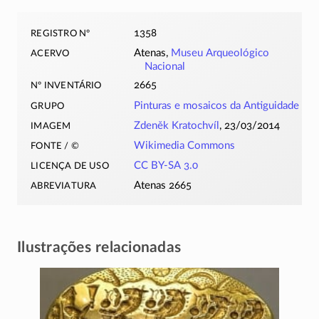
registro nº
1358
acervo
Atenas,
Museu Arqueológico
Nacional
nº inventário
2665
grupo
Pinturas e mosaicos da Antiguidade
imagem
Zdeněk Kratochvíl
, 23/03/2014
fonte / ©
Wikimedia Commons
licença de uso
CC BY-SA 3.0
abreviatura
Atenas 2665
Ilustrações relacionadas