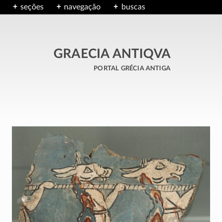
seções
navegação
buscas
GRAECIA ANTIQVA
portal grécia antiga