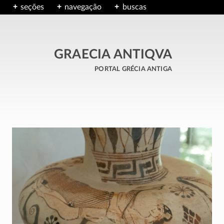
seções
navegação
buscas
GRAECIA ANTIQVA
portal grécia antiga