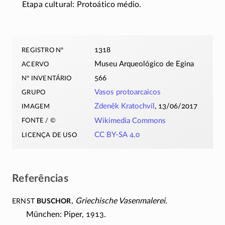
Etapa cultural: Protoático médio.
registro nº
1318
acervo
Museu Arqueológico de Egina
nº inventário
566
grupo
Vasos protoarcaicos
imagem
Zdeněk Kratochvíl
, 13/06/2017
fonte / ©
Wikimedia Commons
licença de uso
CC BY-SA 4.0
Referências
Ernst
Buschor
,
Griechische Vasenmalerei
.
München: Piper, 1913.