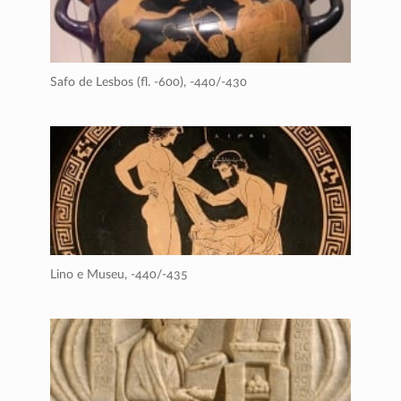
Safo de Lesbos (fl. -600),
-440/-430
Lino e Museu,
-440/-435