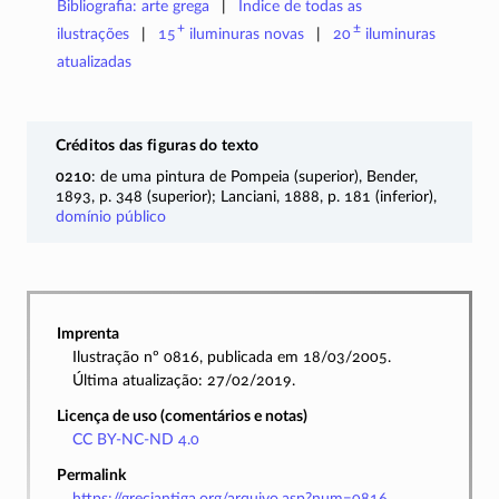
Bibliografia: arte grega
Índice de todas as
+
±
ilustrações
15
iluminuras
novas
20
iluminuras
atualizadas
Créditos das figuras do texto
0210
: de uma pintura de Pompeia (superior), Bender,
1893, p. 348 (superior); Lanciani, 1888, p. 181 (inferior),
domínio público
Imprenta
Ilustração nº 0816, publicada em 18/03/2005.
Última atualização: 27/02/2019.
Licença de uso (comentários e notas)
CC BY-NC-ND 4.0
Permalink
https://greciantiga.org/arquivo.asp?num=0816