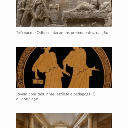
Telêmaco e Odisseu atacam os pretendentes,
c. -380
Jovem com tabuinhas, estilete e pedagoga (?),
c. -460/-450