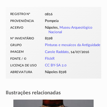
registro nº
0816
proveniência
Pompeia
acervo
Nápoles,
Museu Arqueológico
Nacional
nº inventário
8598
grupo
Pinturas e mosaicos da Antiguidade
imagem
Carole Raddato
, 14/07/2016
fonte / ©
FlickR
licença de uso
CC BY-SA 2.0
abreviatura
Nápoles 8598
Ilustrações relacionadas