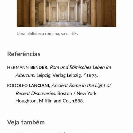
Uma biblioteca romana,
sæc. -iii/v
Referências
Hermann
Bender
.
Rom und Römisches Leben im
2
Altertum
. Leipzig: Verlag Leipzig,
1893.
Rodolfo
Lanciani
,
Ancient Rome in the Light of
Recent Discoveries
.
Boston /
New York:
Houghton, Mifflin and Co., 1888.
Veja também