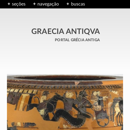
seções
navegação
buscas
GRAECIA ANTIQVA
portal grécia antiga