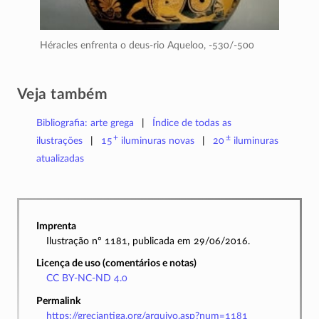
Héracles enfrenta o deus-rio Aqueloo,
-530/-500
Veja também
Bibliografia: arte grega
Índice de todas as
+
±
ilustrações
15
iluminuras
novas
20
iluminuras
atualizadas
Imprenta
Ilustração nº 1181, publicada em 29/06/2016.
Licença de uso (comentários e notas)
CC BY-NC-ND 4.0
Permalink
https://greciantiga.org/arquivo.asp?num=1181