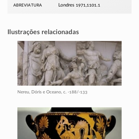
abreviatura
Londres 1971,1101.1
Ilustrações relacionadas
Nereu, Dóris e Oceano,
c. -188/-133