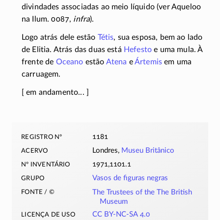
divindades associadas ao meio líquido (ver Aqueloo
na Ilum. 0087,
infra
).
Logo atrás dele estão
Tétis
, sua esposa, bem ao lado
de Elitia. Atrás das duas está
Hefesto
e uma mula. À
frente de
Oceano
estão
Atena
e
Ártemis
em uma
carruagem.
[ em andamento... ]
registro nº
1181
acervo
Londres,
Museu Britânico
nº inventário
1971,1101.1
grupo
Vasos de figuras negras
fonte / ©
The Trustees of the The British
Museum
licença de uso
CC BY-NC-SA 4.0