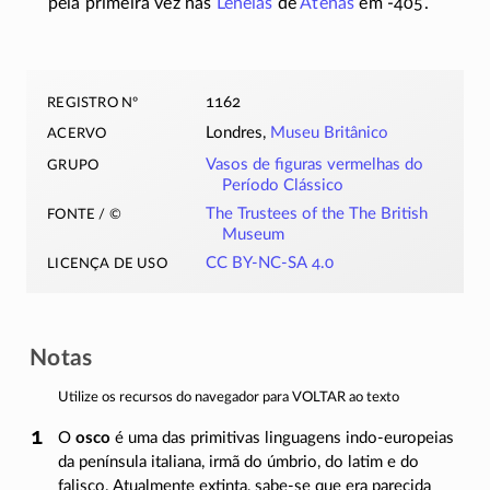
pela primeira vez nas
Leneias
de
Atenas
em
-405
.
registro nº
1162
acervo
Londres,
Museu Britânico
grupo
Vasos de figuras vermelhas do
Período Clássico
fonte / ©
The Trustees of the The British
Museum
licença de uso
CC BY-NC-SA 4.0
Notas
Utilize os recursos do navegador para VOLTAR ao texto
O
osco
é uma das primitivas linguagens
indo-europeias
da península italiana, irmã do úmbrio, do latim e do
falisco. Atualmente extinta,
sabe-se
que era parecida