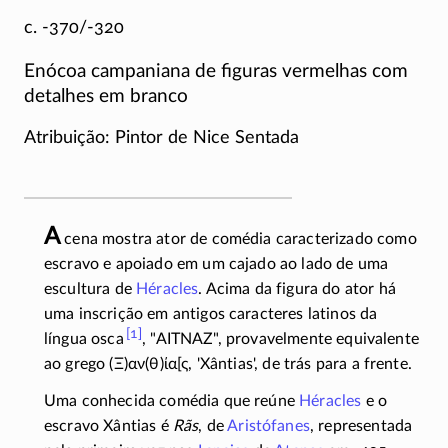
c. -370/-320
Enócoa campaniana de figuras vermelhas com
detalhes em branco
Atribuição: Pintor de Nice Sentada
A
cena mostra ator de comédia caracterizado como
escravo e apoiado em um cajado ao lado de uma
escultura de
Héracles
. Acima da figura do ator há
uma inscrição em antigos caracteres latinos da
[1]
língua osca
,
AITNAZ
, provavelmente equivalente
ao grego
(Ξ)αν(θ)ία[ς
, 'Xântias', de trás para a frente.
Uma conhecida comédia que reúne
Héracles
e o
escravo Xântias é
Rãs
, de
Aristófanes
, representada