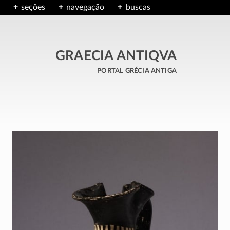
seções
navegação
buscas
GRAECIA ANTIQVA
portal grécia antiga