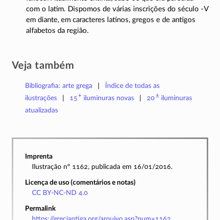
com o latim. Dispomos de várias inscrições do século
-V
em diante, em caracteres latinos, gregos e de antigos
alfabetos da região.
Veja também
Bibliografia: arte grega
Índice de todas as
+
±
ilustrações
15
iluminuras
novas
20
iluminuras
atualizadas
Imprenta
Ilustração nº 1162, publicada em 16/01/2016.
Licença de uso (comentários e notas)
CC BY-NC-ND 4.0
Permalink
https://greciantiga.org/arquivo.asp?num=1162