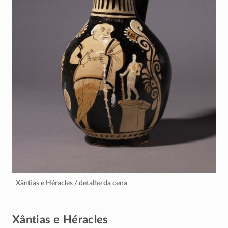
Xântias e Héracles / detalhe da cena
Xântias e Héracles