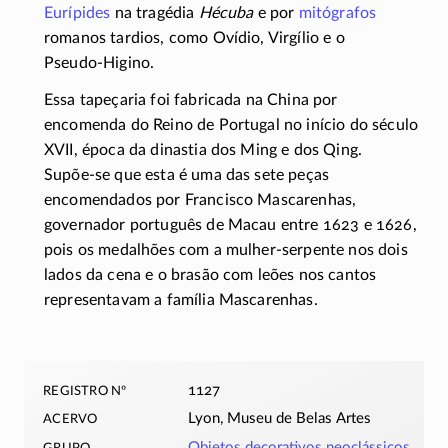
Eurípides
na tragédia
Hécuba
e por
mitógrafos
romanos tardios, como Ovídio, Virgílio e o
Pseudo-Higino
.
Essa tapeçaria foi fabricada na China por
encomenda do Reino de Portugal no início do século
XVII, época da dinastia dos Ming e dos Qing.
Supõe-se
que esta é uma das sete peças
encomendados por Francisco Mascarenhas,
governador português de Macau entre 1623 e 1626,
pois os medalhões com a
mulher-serpente
nos dois
lados da cena e o brasão com leões nos cantos
representavam a família Mascarenhas.
registro nº
1127
acervo
Lyon, Museu de Belas Artes
grupo
Objetos decorativos neoclássicos