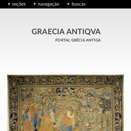
seções
navegação
buscas
GRAECIA ANTIQVA
portal grécia antiga