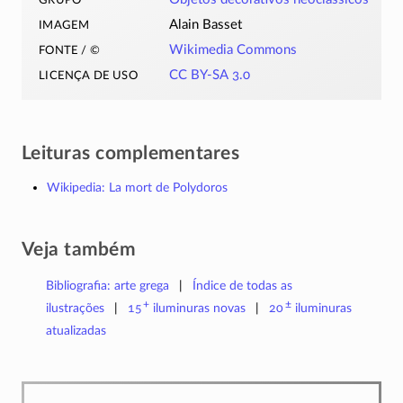
imagem
Alain Basset
fonte / ©
Wikimedia Commons
licença de uso
CC BY-SA 3.0
Leituras complementares
Wikipedia: La mort de Polydoros
Veja também
Bibliografia: arte grega
Índice de todas as
+
±
ilustrações
15
iluminuras
novas
20
iluminuras
atualizadas