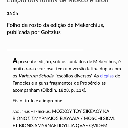
Edição dos idílios de Mosco e Bíon
1565
Folho de rosto da edição de Mekerchius,
publicada por Goltzius
A
presente edição, sob os cuidados de Mekerchus, é
muito rara e curiosa, tem um versão latina dupla com
os
Variorum Scholia
, 'escólios diversos'. As
elegias
de
Fanocles e alguns fragmentos de Propércio as
acompanham (Dibdin, 1808, p. 215).
Eis o título e a imprenta:
Adolphus Mekerchus
,
ΜΟΣΧΟΥ ΤΟΥ ΣΙΚΕΛΟΥ ΚΑΙ
ΒΙΩΝΟΣ ΣΜΥΡΝΑΙΟΣ ΕΙΔΥΛΛΙΑ
/ MOSCHI SICVLI
ET BIONIS SMYRNAEI IDYLLIA QVAE QVIDEM