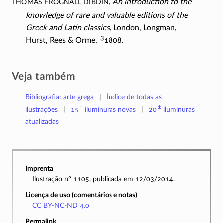
Thomas Frognall Dibdin
,
An introduction to the
knowledge of rare and valuable editions of the
Greek and Latin classics
, London, Longman,
3
Hurst, Rees & Orme,
1808.
Veja também
Bibliografia: arte grega
Índice de todas as
+
±
ilustrações
15
iluminuras
novas
20
iluminuras
atualizadas
Imprenta
Ilustração nº 1105, publicada em 12/03/2014.
Licença de uso (comentários e notas)
CC BY-NC-ND 4.0
Permalink