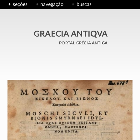
seções
navegação
buscas
GRAECIA ANTIQVA
portal grécia antiga