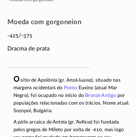
Moeda com gorgoneion
-425/-375
Dracma de prata
O
sítio de Apolônia (gr.
Απολλώνια
), situado nas
margens ocidentais do
Ponto
Euxino (atual Mar
Negro), foi ocupado no início do
Bronze Antigo
por
populações relacionadas com os trácios. Nome atual:
Sozopol, Bulgária.
A pólis arcaica de Anteia (gr.
Ἄνθεια
) foi fundada
pelos gregos de Mileto por volta de
-610
, mas logo