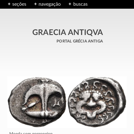
seções
navegação
buscas
GRAECIA ANTIQVA
portal grécia antiga
Moeda com gorgoneion