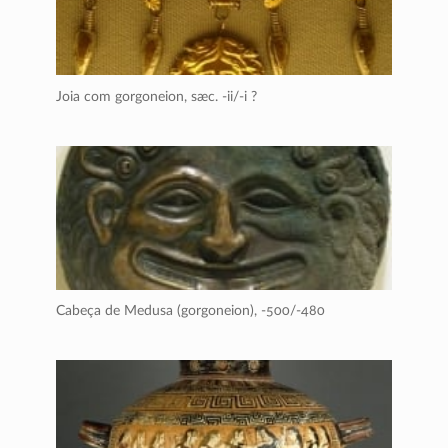
Joia com gorgoneion,
sæc. -ii/-i ?
Cabeça de Medusa (gorgoneion),
-500/-480