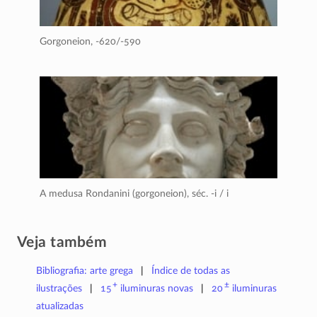
Gorgoneion,
-620/-590
A medusa Rondanini (gorgoneion),
séc. -i / i
Veja também
Bibliografia: arte grega
Índice de todas as
+
±
ilustrações
15
iluminuras
novas
20
iluminuras
atualizadas