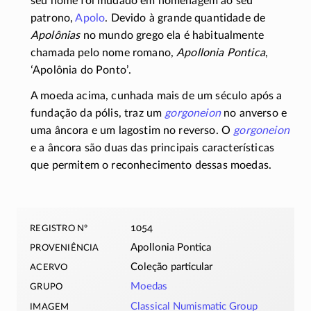
seu nome foi mudado em homenagem ao seu
patrono,
Apolo
. Devido à grande quantidade de
Apolônias
no mundo grego ela é habitualmente
chamada pelo nome romano,
Apollonia Pontica
,
ʻApolônia do Pontoʼ.
A moeda acima, cunhada mais de um século após a
fundação da pólis, traz um
gorgoneion
no anverso e
uma âncora e um lagostim no reverso. O
gorgoneion
e a âncora são duas das principais características
que permitem o reconhecimento dessas moedas.
registro nº
1054
proveniência
Apollonia Pontica
acervo
Coleção particular
grupo
Moedas
imagem
Classical Numismatic Group