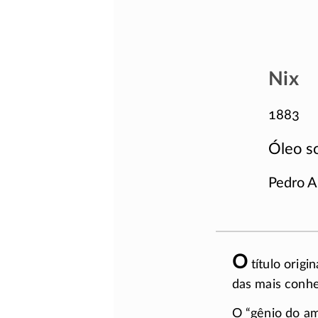
Nix
1883
Óleo so
Pedro A
O
título origi
das mais conhec
O “gênio do a