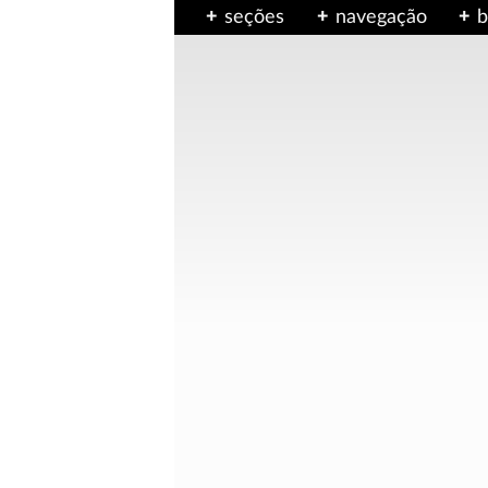
seções
navegação
b