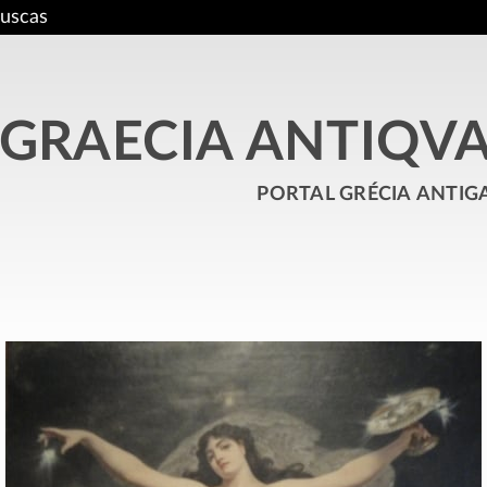
uscas
GRAECIA ANTIQV
portal grécia antig