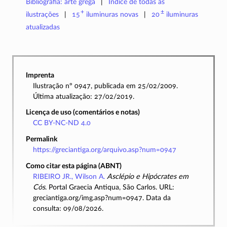
Bibliografia: arte grega
Índice de todas as
+
±
ilustrações
15
iluminuras
novas
20
iluminuras
atualizadas
Imprenta
Ilustração nº 0947, publicada em 25/02/2009.
Última atualização: 27/02/2019.
Licença de uso (comentários e notas)
CC BY-NC-ND 4.0
Permalink
https://greciantiga.org/arquivo.asp?num=0947
Como citar esta página (ABNT)
RIBEIRO JR., Wilson A.
Asclépio e Hipócrates em
Cós
. Portal Graecia Antiqua, São Carlos. URL:
greciantiga.org/img.asp?num=0947. Data da
consulta: 09/08/2026.