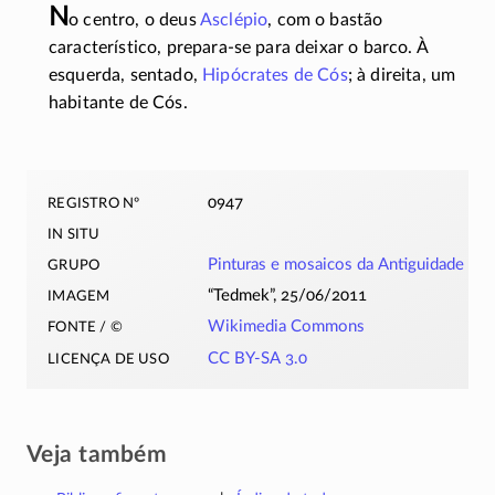
N
o centro, o deus
Asclépio
, com o bastão
característico,
prepara-se
para deixar o barco. À
esquerda, sentado,
Hipócrates de Cós
; à direita, um
habitante de Cós.
registro nº
0947
in situ
grupo
Pinturas e mosaicos da Antiguidade
imagem
“Tedmek”, 25/06/2011
fonte / ©
Wikimedia Commons
licença de uso
CC BY-SA 3.0
Veja também