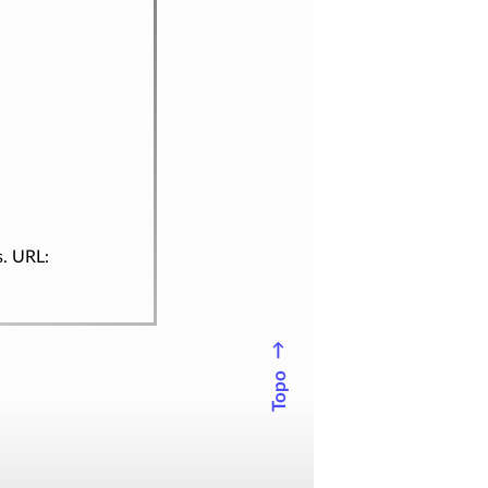
s. URL:
↑
Topo