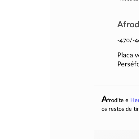
Afrod
-470/-4
Placa v
Perséfo
A
frodite e
He
os restos de t