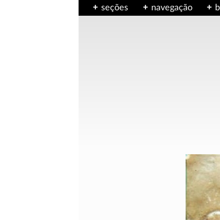
seções
navegação
b