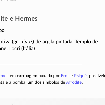
ite e Hermes
60
otiva (gr.
πίναξ
) de argila pintada. Templo de
ne, Locri (Itália)
rmes
em carruagem puxada por
Eros
e
Psiquê
, possive
inta e a pomba, um dos símbolos de
Afrodite
.