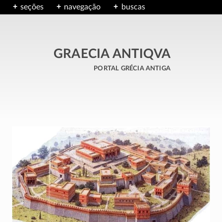
seções
navegação
buscas
GRAECIA ANTIQVA
portal grécia antiga