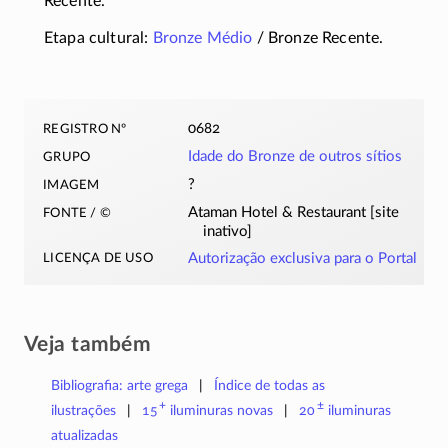
Recente.
Etapa cultural:
Bronze Médio
/ Bronze Recente.
registro nº
0682
grupo
Idade do Bronze de outros sítios
imagem
?
fonte / ©
Ataman Hotel & Restaurant [site
inativo]
licença de uso
Autorização exclusiva para o Portal
Veja também
Bibliografia: arte grega
Índice de todas as
+
±
ilustrações
15
iluminuras
novas
20
iluminuras
atualizadas