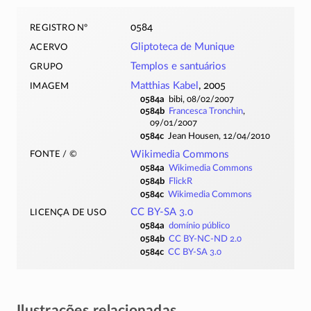
registro nº
0584
acervo
Gliptoteca de Munique
grupo
Templos e santuários
imagem
Matthias Kabel
, 2005
0584a
bibi, 08/02/2007
0584b
Francesca Tronchin
,
09/01/2007
0584c
Jean Housen, 12/04/2010
fonte / ©
Wikimedia Commons
0584a
Wikimedia Commons
0584b
FlickR
0584c
Wikimedia Commons
licença de uso
CC BY-SA 3.0
0584a
domínio público
0584b
CC BY-NC-ND 2.0
0584c
CC BY-SA 3.0
Ilustrações relacionadas