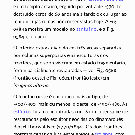
e um templo arcaico, erguido por volta de
-570
, foi
destruído cerca de 60 anos mais tarde e deu lugar ao
templo cujas ruínas podem ser vistas hoje. A Fig.
0584a mostra um modelo no
santuário
, e a Fig.
0584b, o plano.
O interior estava dividido em três áreas separadas
por colunas superpostas e as esculturas dos
frontões, que sobreviveram em estado fragmentário,
foram parcialmente restauradas — ver Fig. 0588
(frontão oeste) e Fig. 0601 (frontão leste) em
imagines alterae
.
O frontão oeste é um pouco mais antigo, de
-500/-490
, mais ou menos; o oeste, de
-490/-480
. As
estátuas
foram encontradas em 1811 e intensamente
restauradas pelo escultor neoclássico dinamarquês
Bertel Thorwaldsen
(1770/1844)
. Os dois frontões
mostram cenas da luta entre gregos e
troianos
, com