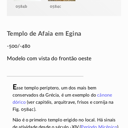
0584b
0584c
Templo de Afaia em Egina
-500/-480
Modelo com vista do frontão oeste
E
sse templo períptero, um dos mais bem
conservados da Grécia, é um exemplo do
cânone
dórico
(ver capitéis, arquitrave, frisos e cornija na
Fig. 0584c).
Não é o primeiro templo erigido no local. Há sinais
de atividade desde o século
-XIV
(
Período Micênico
)