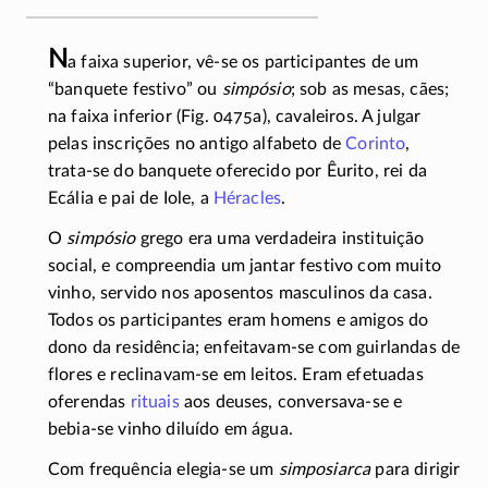
N
a faixa superior,
vê-se
os participantes de um
“banquete festivo” ou
simpósio
; sob as mesas, cães;
na faixa inferior (Fig. 0475a), cavaleiros. A julgar
pelas inscrições no antigo alfabeto de
Corinto
,
trata-se
do banquete oferecido por Êurito, rei da
Ecália e pai de Iole, a
Héracles
.
O
simpósio
grego era uma verdadeira instituição
social, e compreendia um jantar festivo com muito
vinho, servido nos aposentos masculinos da casa.
Todos os participantes eram homens e amigos do
dono da residência;
enfeitavam-se
com guirlandas de
flores e
reclinavam-se
em leitos. Eram efetuadas
oferendas
rituais
aos deuses,
conversava-se
e
bebia-se
vinho diluído em água.
Com frequência
elegia-se
um
simposiarca
para dirigir