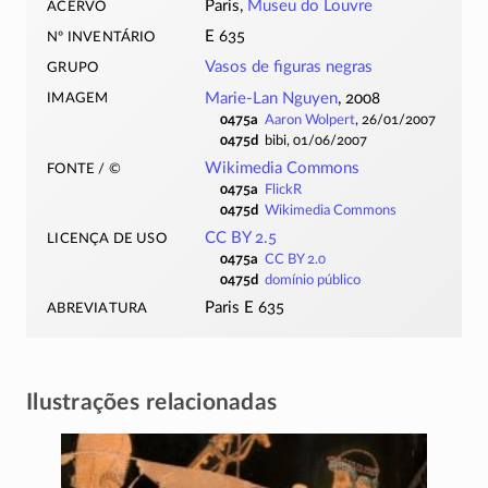
acervo
Paris,
Museu do Louvre
nº inventário
E 635
grupo
Vasos de figuras negras
imagem
Marie-Lan Nguyen
, 2008
0475a
Aaron Wolpert
, 26/01/2007
0475d
bibi, 01/06/2007
fonte / ©
Wikimedia Commons
0475a
FlickR
0475d
Wikimedia Commons
licença de uso
CC BY 2.5
0475a
CC BY 2.0
0475d
domínio público
abreviatura
Paris E 635
Ilustrações relacionadas