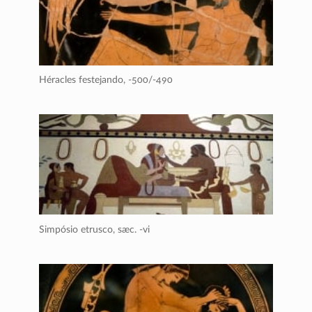
Héracles festejando,
-500/-490
Simpósio etrusco,
sæc. -vi