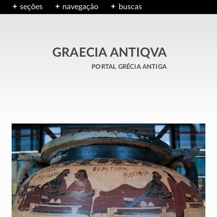
seções
navegação
buscas
GRAECIA ANTIQVA
portal grécia antiga