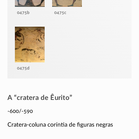
0475b
0475c
0475d
A “cratera de Êurito”
-600/-590
Cratera-coluna
coríntia de figuras negras