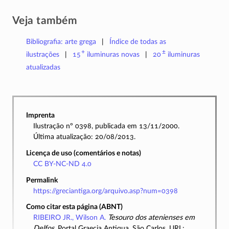
Veja também
Bibliografia: arte grega
Índice de todas as
+
±
ilustrações
15
iluminuras
novas
20
iluminuras
atualizadas
Imprenta
Ilustração nº 0398, publicada em 13/11/2000.
Última atualização: 20/08/2013.
Licença de uso (comentários e notas)
CC BY-NC-ND 4.0
Permalink
https://greciantiga.org/arquivo.asp?num=0398
Como citar esta página (ABNT)
RIBEIRO JR., Wilson A.
Tesouro dos atenienses em
Delfos
. Portal Graecia Antiqua, São Carlos. URL: