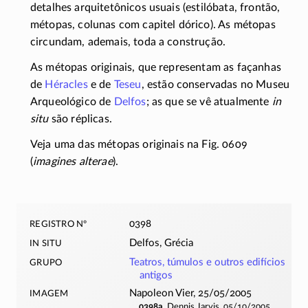
detalhes arquitetônicos usuais (estilóbata, frontão,
métopas, colunas com capitel dórico). As métopas
circundam, ademais, toda a construção.
As métopas originais, que representam as façanhas
de
Héracles
e de
Teseu
, estão conservadas no Museu
Arqueológico de
Delfos
; as que se vê atualmente
in
situ
são réplicas.
Veja uma das métopas originais na Fig. 0609
(
imagines alterae
).
registro nº
0398
in situ
Delfos, Grécia
grupo
Teatros, túmulos e outros edifícios
antigos
imagem
Napoleon Vier, 25/05/2005
0398a
Dennis Jarvis, 05/10/2005