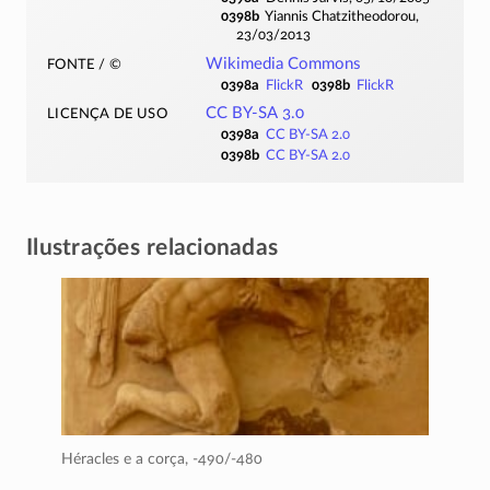
0398b
Yiannis Chatzitheodorou,
23/03/2013
fonte / ©
Wikimedia Commons
0398a
FlickR
0398b
FlickR
licença de uso
CC BY-SA 3.0
0398a
CC BY-SA 2.0
0398b
CC BY-SA 2.0
Ilustrações relacionadas
Héracles e a corça,
-490/-480