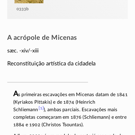
0333b
A acrópole de Micenas
sæc. -xiv/-xiii
Reconstituição artística da cidadela
A
s primeiras escavações em Micenas datam de 1841
(Kyriakos Pittakis) e de 1874 (Heinrich
[1]
Schliemann
),
ambas parciais. Escavações mais
completas começaram em 1876 (Schliemann) e entre
1884 e 1902 (Christos Tsountas).