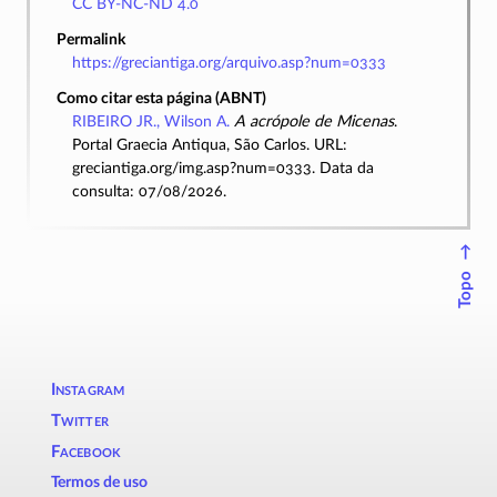
CC BY-NC-ND 4.0
Permalink
https://greciantiga.org/arquivo.asp?num=0333
Como citar esta página (ABNT)
RIBEIRO JR., Wilson A.
A acrópole de Micenas
.
Portal Graecia Antiqua, São Carlos. URL:
greciantiga.org/img.asp?num=0333. Data da
consulta: 07/08/2026.
↑
Topo
Instagram
Twitter
Facebook
Termos de uso