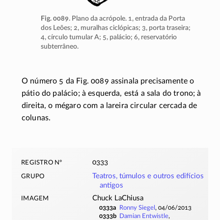
Fig. 0089
. Plano da acrópole. 1, entrada da Porta
dos Leões; 2, muralhas ciclópicas; 3, porta traseira;
4, círculo tumular A; 5, palácio; 6, reservatório
subterrâneo.
O número 5 da Fig. 0089 assinala precisamente o
pátio do palácio; à esquerda, está a sala do trono; à
direita, o mégaro com a lareira circular cercada de
colunas.
registro nº
0333
grupo
Teatros, túmulos e outros edifícios
antigos
imagem
Chuck LaChiusa
0333a
Ronny Siegel
, 04/06/2013
0333b
Damian Entwistle
,