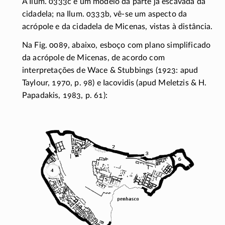
A Ilum. 0333c é um modelo da parte já escavada da
cidadela; na Ilum. 0333b, vê-se um aspecto da
acrópole e da cidadela de Micenas, vistas à distância.
Na Fig. 0089, abaixo, esboço com plano simplificado
da acrópole de Micenas, de acordo com
interpretações de Wace & Stubbings (1923: apud
Taylour, 1970, p. 98) e Iacovidis (apud Meletzis & H.
Papadakis, 1983, p. 61):