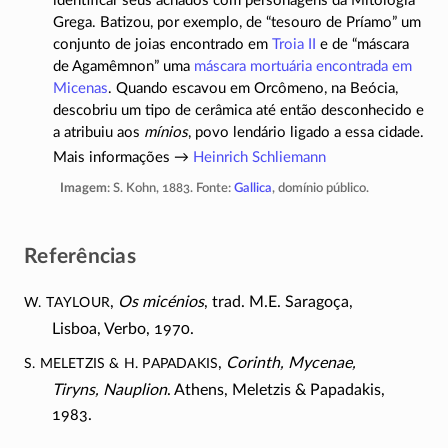
identificar seus achados com personagens da Mitologia
Grega. Batizou, por exemplo, de “tesouro de Príamo” um
conjunto de joias encontrado em
Troia II
e de “máscara
de Agamêmnon” uma
máscara mortuária encontrada em
Micenas
. Quando escavou em Orcômeno, na Beócia,
descobriu um tipo de cerâmica até então desconhecido e
a atribuiu aos
mínios
, povo lendário ligado a essa cidade.
Mais informações →
Heinrich Schliemann
Imagem
: S. Kohn, 1883. Fonte:
Gallica
, domínio público.
Referências
W. Taylour
,
Os micénios
, trad. M.E. Saragoça,
Lisboa, Verbo, 1970.
S. Meletzis & H. Papadakis
,
Corinth, Mycenae,
Tiryns, Nauplion
. Athens, Meletzis & Papadakis,
1983.