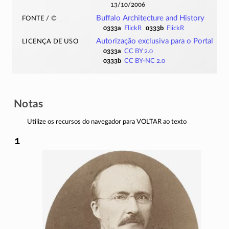
13/10/2006
fonte / ©
Buffalo Architecture and History
0333a
FlickR
0333b
FlickR
licença de uso
Autorização exclusiva para o Portal
0333a
CC BY 2.0
0333b
CC BY-NC 2.0
Notas
Utilize os recursos do navegador para VOLTAR ao texto