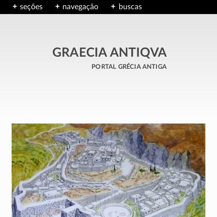
seções
navegação
buscas
GRAECIA ANTIQVA
portal grécia antiga