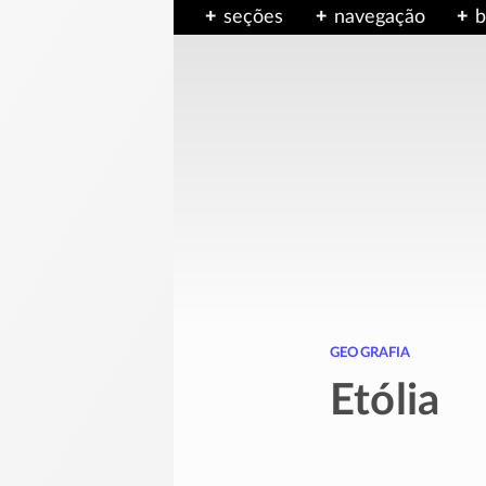
seções
navegação
b
geografia
Etólia