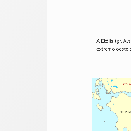
A
Etólia
(gr.
Αἰ
extremo oeste d