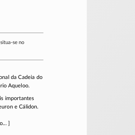
,
situa-se
no
onal da Cadeia do
rio Aqueloo.
is importantes
euron e Cálidon.