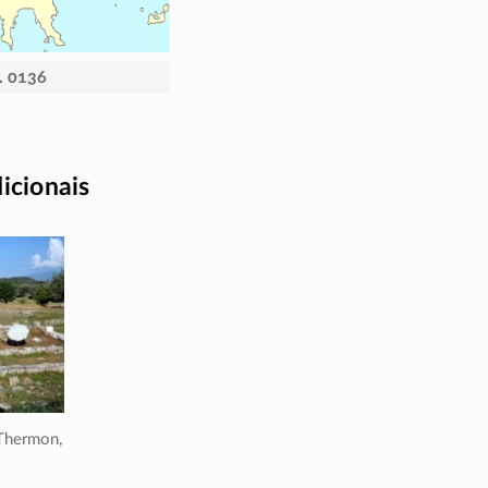
. 0136
dicionais
Thermon,