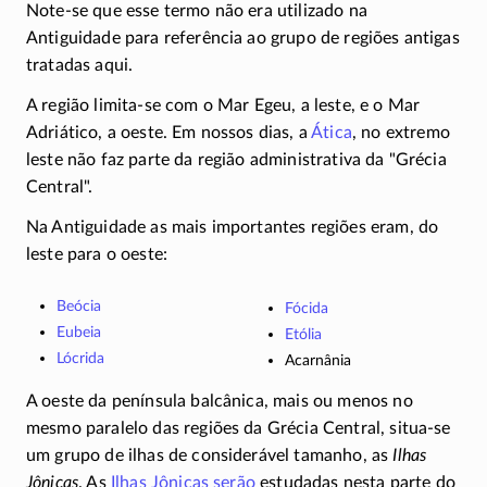
Note-se
que esse termo não era utilizado na
Antiguidade para referência ao grupo de regiões antigas
tratadas aqui.
A região
limita-se
com o Mar Egeu, a leste, e o Mar
Adriático, a oeste. Em nossos dias, a
Ática
, no extremo
leste não faz parte da região administrativa da
Grécia
Central
.
Na Antiguidade as mais importantes regiões eram, do
leste para o oeste:
Beócia
Fócida
Eubeia
Etólia
Lócrida
Acarnânia
A oeste da península balcânica, mais ou menos no
mesmo paralelo das regiões da Grécia Central,
situa-se
um grupo de ilhas de considerável tamanho, as
Ilhas
Jônicas
. As
Ilhas Jônicas serão
estudadas nesta parte do