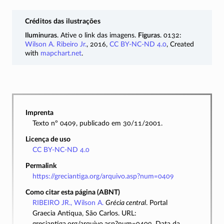
Créditos das ilustrações
Iluminuras
. Ative o link das imagens.
Figuras
. 0132:
Wilson A. Ribeiro Jr.
, 2016,
CC BY-NC-ND 4.0
, Created
with
mapchart.net
.
Imprenta
Texto nº 0409, publicado em 30/11/2001.
Licença de uso
CC BY-NC-ND 4.0
Permalink
https://greciantiga.org/arquivo.asp?num=0409
Como citar esta página (ABNT)
RIBEIRO JR., Wilson A.
Grécia central
. Portal
Graecia Antiqua, São Carlos. URL:
greciantiga.org/arquivo.asp?num=0409. Data da