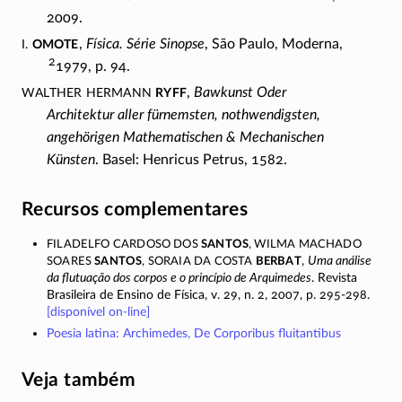
2009.
I.
Omote
,
Física. Série Sinopse
, São Paulo, Moderna,
2
1979, p. 94.
Walther Hermann
Ryff
,
Bawkunst Oder
Architektur aller fürnemsten, nothwendigsten,
angehörigen Mathematischen & Mechanischen
Künsten
. Basel: Henricus Petrus, 1582.
Recursos complementares
Filadelfo Cardoso dos
Santos
, Wilma Machado
Soares
Santos
, Soraia da Costa
Berbat
,
Uma análise
da flutuação dos corpos e o princípio de Arquimedes
. Revista
Brasileira de Ensino de Física, v. 29, n. 2, 2007,
p. 295-298.
[disponível
on-line
]
Poesia latina: Archimedes, De Corporibus fluitantibus
Veja também