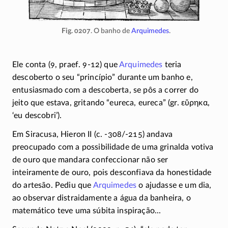
Fig. 0207
. O banho de
Arquimedes
.
Ele conta (9, praef.
9-12)
que
Arquimedes
teria
descoberto o seu “princípio” durante um banho e,
entusiasmado com a descoberta, se pôs a correr do
jeito que estava, gritando “eureca, eureca” (gr.
εὕρηκα
,
‘eu descobri’).
Em Siracusa, Hieron II
(c.
-308/-215)
andava
preocupado com a possibilidade de uma grinalda votiva
de ouro que mandara confeccionar não ser
inteiramente de ouro, pois desconfiava da honestidade
do artesão. Pediu que
Arquimedes
o ajudasse e um dia,
ao observar distraidamente a água da banheira, o
matemático teve uma súbita inspiração...