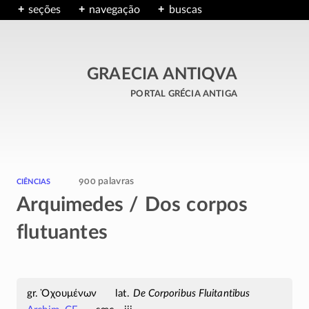
seções
navegação
buscas
GRAECIA ANTIQVA
portal grécia antiga
ciências
900 palavras
Arquimedes / Dos corpos
flutuantes
Ὀχουμένων
De Corporibus Fluitantibus