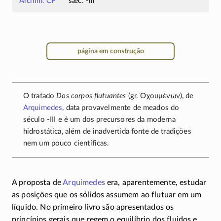
Archim. CF
sæc. -iii
página em construção
O tratado
Dos corpos flutuantes
(gr.
Ὀχουμένων
), de
Arquimedes
, data provavelmente de meados do
século
-III
e é um dos precursores da moderna
hidrostática, além de inadvertida fonte de tradições
nem um pouco científicas.
A proposta de
Arquimedes
era, aparentemente, estudar
as posições que os sólidos assumem ao flutuar em um
líquido. No primeiro livro são apresentados os
princípios gerais que regem o equilíbrio dos fluidos e,