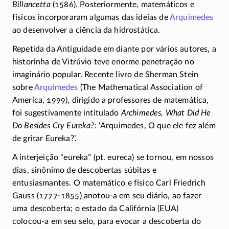
Billancetta
(1586). Posteriormente, matemáticos e
físicos incorporaram algumas das ideias de
Arquimedes
ao desenvolver a ciência da hidrostática.
Repetida da Antiguidade em diante por vários autores, a
historinha de Vitrúvio teve enorme penetração no
imaginário popular. Recente livro de Sherman Stein
sobre
Arquimedes
(The Mathematical Association of
America, 1999), dirigido a professores de matemática,
foi sugestivamente intitulado
Archimedes, What Did He
Do Besides Cry Eureka?
: ‘Arquimedes, O que ele fez além
de gritar Eureka?’.
A interjeição “eureka” (pt. eureca) se tornou, em nossos
dias, sinônimo de descobertas súbitas e
entusiasmantes. O matemático e físico Carl Friedrich
Gauss (1777-1855) anotou-a em seu diário, ao fazer
uma descoberta; o estado da Califórnia (EUA)
colocou-a
em seu selo, para evocar a descoberta do