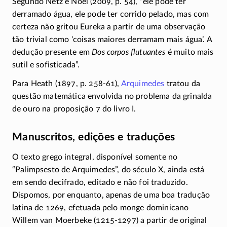
Segundo Netz e Noel (2009, p. 54), “ele pode ter
derramado água, ele pode ter corrido pelado, mas com
certeza não gritou Eureka a partir de uma observação
tão trivial como ‘coisas maiores derramam mais água’. A
dedução presente em
Dos corpos flutuantes
é muito mais
sutil e sofisticada”.
Para Heath (1897,
p. 258-61),
Arquimedes
tratou da
questão matemática envolvida no problema da grinalda
de ouro na proposição 7 do livro I.
Manuscritos, edições e traduções
O texto grego integral, disponível somente no
“Palimpsesto de Arquimedes”, do século X, ainda está
em sendo decifrado, editado e não foi traduzido.
Dispomos, por enquanto, apenas de uma boa tradução
latina de 1269, efetuada pelo monge dominicano
Willem van Moerbeke
(1215-1297)
a partir de original