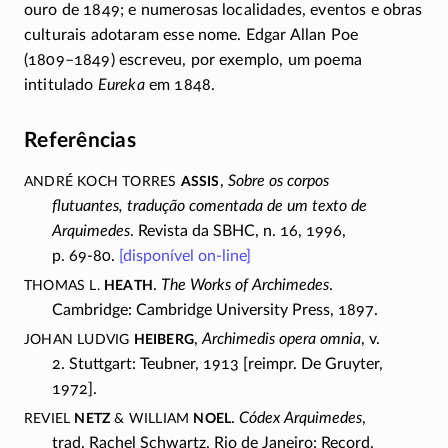
ouro de 1849; e numerosas localidades, eventos e obras
culturais adotaram esse nome. Edgar Allan Poe
(1809–1849)
escreveu, por exemplo, um poema
intitulado
Eureka
em 1848.
Referências
André Koch Torres
Assis
,
Sobre os corpos
flutuantes, tradução comentada de um texto de
Arquimedes
. Revista da SBHC, n. 16, 1996,
p. 69-80.
[disponível
on-line
]
Thomas L.
Heath
.
The Works of Archimedes
.
Cambridge: Cambridge University Press, 1897.
Johan Ludvig
Heiberg
,
Archimedis opera omnia
, v.
2. Stuttgart: Teubner, 1913 [reimpr. De Gruyter,
1972].
Reviel
Netz
& William
Noel
.
Códex Arquimedes
,
trad. Rachel Schwartz. Rio de Janeiro: Record,