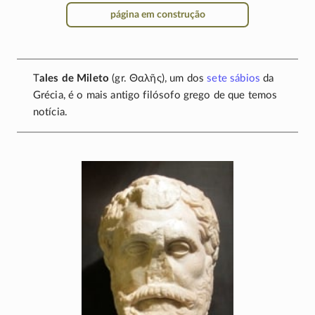
página em construção
T
ales de Mileto
(gr.
Θαλῆς
), um dos
sete sábios
da
Grécia, é o mais antigo filósofo grego de que temos
notícia.