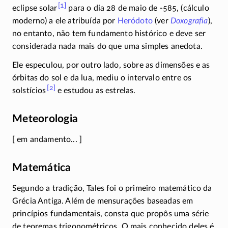
[1]
eclipse
solar
para o dia 28 de maio de
-585
, (cálculo
moderno) a ele atribuída por
Heródoto
(ver
Doxografia
),
no entanto, não tem fundamento histórico e deve ser
considerada nada mais do que uma simples anedota.
Ele especulou, por outro lado, sobre as dimensões e as
órbitas do sol e da lua, mediu o intervalo entre os
[2]
solstícios
e estudou as estrelas.
Meteorologia
[ em andamento... ]
Matemática
Segundo a tradição, Tales foi o primeiro matemático da
Grécia Antiga. Além de mensurações baseadas em
princípios fundamentais, consta que propôs uma série
de teoremas trigonométricos. O mais conhecido deles é