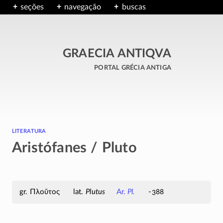
seções
navegação
buscas
GRAECIA ANTIQVA
portal grécia antiga
literatura
Aristófanes / Pluto
Πλοῦτος
Plutus
Ar.
Pl.
-388