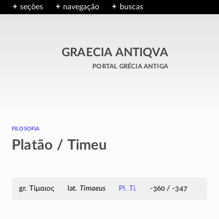
seções
navegação
buscas
GRAECIA ANTIQVA
portal grécia antiga
filosofia
Platão / Timeu
Τίμαιος
Timaeus
Pl.
Ti.
-360 / -347