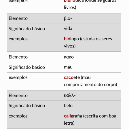
biblio
teca (onde se guarda
livros)
βιο-
vida
bió
logo (estuda os seres
vivos)
κακο-
mau
caco
ete (mau
comportamento do corpo)
καλλ-
belo
cali
grafia (escrita com boa
letra)