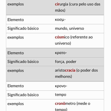
cir
urgia (cura pelo uso das
mãos)
κοσμ-
mundo, universo
cósm
ico (referente ao
universo)
κρατο-
força, poder
aristo
cracia
(o poder dos
melhores)
κρονο-
tempo
cronô
metro (mede o
tempo)