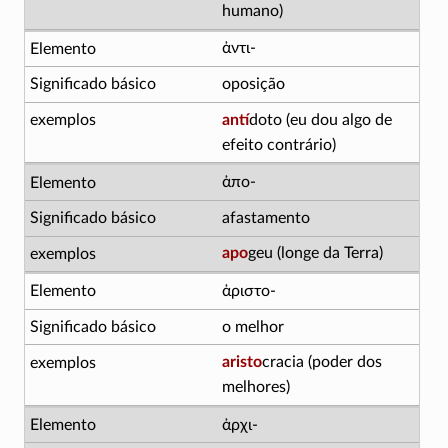
humano)
ἀντι-
oposição
antí
doto (eu dou algo de
efeito contrário)
ἀπο-
afastamento
apo
geu (longe da Terra)
ἀριστο-
o melhor
aristo
cracia (poder dos
melhores)
ἀρχι-