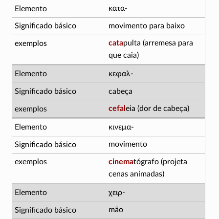
κατα-
movimento para baixo
cata
pulta (arremesa para
que caia)
κεφαλ-
cabeça
cefal
eia (dor de cabeça)
κινεμα-
movimento
cinema
tógrafo (projeta
cenas animadas)
χειρ-
mão