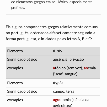
de elementos gregos em seu léxico, especialmente
prefixos.
Eis alguns componentes gregos relativamente comuns
no português, ordenados alfabeticamente segundo a
forma portuguesa, e iniciados pelas letras A, B e C:
ἀ-/ἀν-
ausência, privação
a
fônico (sem voz),
an
emia
("sem" sangue)
ἀγρός
campo, terra
agro
nomia (ciência da
agricultura)