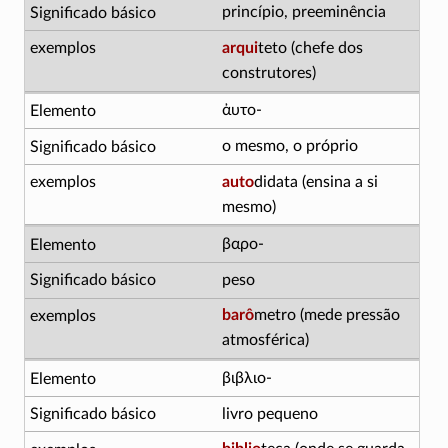
princípio, preeminência
arqui
teto (chefe dos
construtores)
ἀυτο-
o mesmo, o próprio
auto
didata (ensina a si
mesmo)
βαρο-
peso
barô
metro (mede pressão
atmosférica)
βιβλιο-
livro pequeno