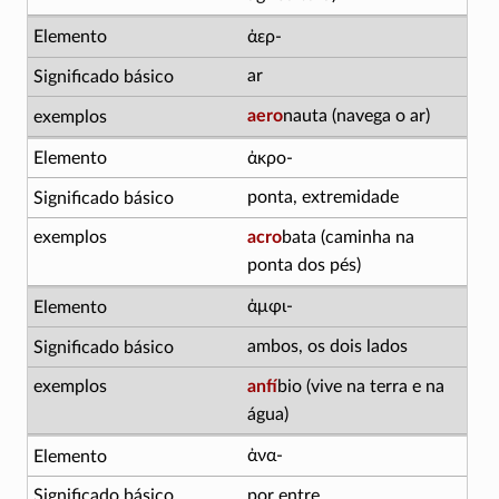
ἀερ-
ar
aero
nauta (navega o ar)
ἀκρο-
ponta, extremidade
acro
bata (caminha na
ponta dos pés)
ἀμφι-
ambos, os dois lados
anfí
bio (vive na terra e na
água)
ἀνα-
por entre