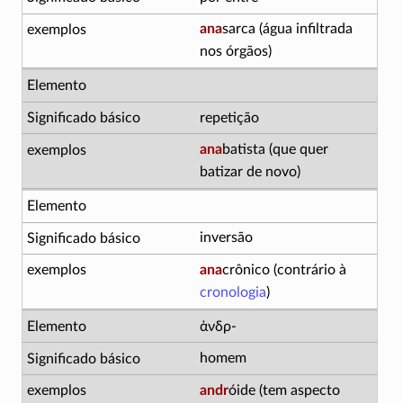
ana
sarca (água infiltrada
nos órgãos)
repetição
ana
batista (que quer
batizar de novo)
inversão
ana
crônico (contrário à
cronologia
)
ἀνδρ-
homem
andr
óide (tem aspecto