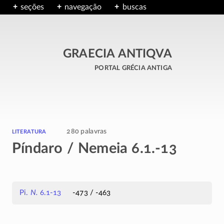
seções
navegação
buscas
GRAECIA ANTIQVA
portal grécia antiga
literatura
280 palavras
Píndaro / Nemeia 6.1.-13
Pi.
N.
6.1-13
-473 / -463