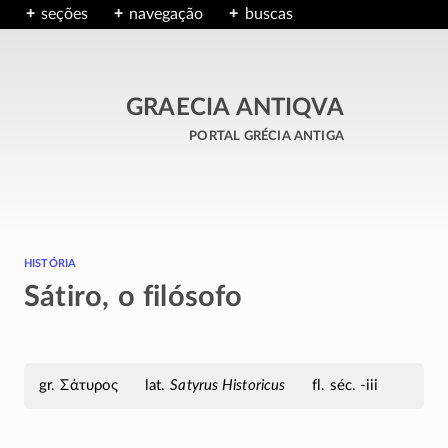
seções
navegação
buscas
GRAECIA ANTIQVA
portal grécia antiga
história
Sátiro, o filósofo
Σάτυρος
Satyrus Historicus
fl. séc. -iii