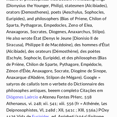
(Dionysius the Younger, Philip), statesmen (Alcibiades),
orators (Demosthenes), poets (Aeschylus, Sophocles,
Euripides), and philosophers (Bias of Priene, Chilon of
Sparta, Pythagoras, Empedocles, Zeno of Elea,
Anaxagoras, Socrates, Diogenes, Anaxarchus, Stilpo).
He also wrote État (Denys le Jeune [Dionísio II de
Siracusa), Philippe II de Macédoine), des hommes d'État
(Alcibiade), des orateurs (Démosthène), des poètes
(Eschyle, Sophocle, Euripide), et des philosophes (Bias
de Priène, Chilon de Sparte, Pythagore, Empédocle,
Zénon d'Élée, Anaxagore, Socrate, Diogène de Sinope,
Anaxarque d'Abdère, Stilpon de Mégare). Google =
satyros de callatis tem o verbete do Dictionnaire des
philosophes antiques, beeem completo Citações em
Diógenes Laércio
e Ateneu Fontes PHerc. 558
Athenaeus, vi. 248; xii. 541; xiii. 556 (fr = Athénée, Les
Deipnosophistes, VI, 248d ; XII, 541c ; XIII, 556a.) POxy
1176,Vida de
Eurípides
, ed. Arrigheti (1964) Epítome