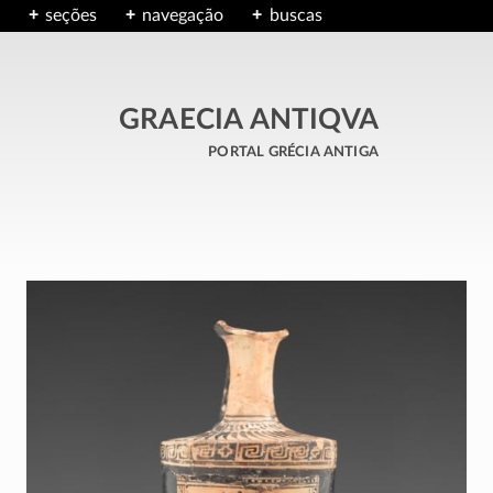
seções
navegação
buscas
GRAECIA ANTIQVA
portal grécia antiga