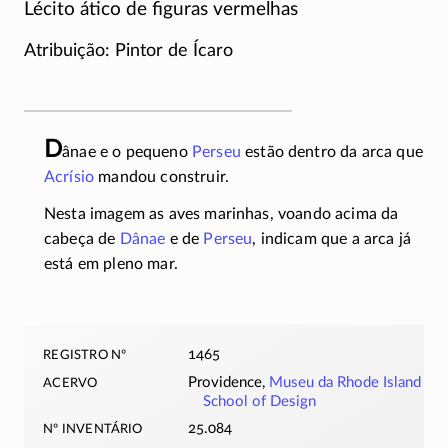
Lécito ático de figuras vermelhas
Atribuição: Pintor de Ícaro
D
ânae e o pequeno
Perseu
estão dentro da arca que
Acrísio
mandou construir.
Nesta imagem as aves marinhas, voando acima da
cabeça de
Dânae
e de
Perseu
, indicam que a arca já
está em pleno mar.
registro nº
1465
acervo
Providence,
Museu da Rhode Island
School of Design
nº inventário
25.084