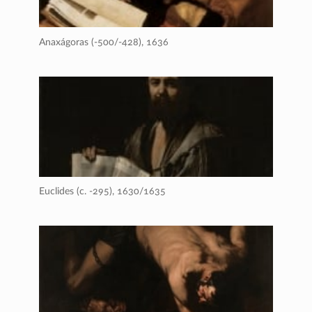
Anaxágoras (-500/-428),
1636
Euclides (c. -295),
1630/1635