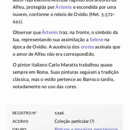
autor representou Aretusa fugindo dos ardores de
Alfeu, protegida por
Ártemis
e escondida por uma
nuvem, conforme o relato de Ovídio (Met. 5.572-
641).
Observar que
Ártemis
traz, na fronte, o símbolo da
lua, representando sua assimilação a
Selene
na
época de Ovídio. A ausência dos
erotes
assinala que
o amor de Alfeu não era correspondido.
O pintor italiano Carlo Maratta trabalhou quase
sempre em Roma. Suas pinturas seguiam a tradição
clássica, mas o estilo pertence ao Barroco tardio,
notadamente no uso das cores.
registro nº
1246
acervo
Coleção particular (?)
grupo
Pinturas e mosaicos neoclássicos