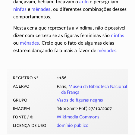
dançavam, bebiam, tocavam o
aulo
e perseguiam
ninfas
e
mênades
, ou diferentes combinações desses
comportamentos.
Nesta cena que representa a vindima, não é possível
dizer com certeza se as figuras femininas são
ninfas
ou
mênades
. Creio que o fato de algumas delas
estarem dançando fala mais a favor de
mênades
.
registro nº
1186
acervo
Paris,
Museu da Biblioteca Nacional
da França
grupo
Vasos de figuras negras
imagem
“Bibi Saint-Pol”, 27/10/2007
fonte / ©
Wikimedia Commons
licença de uso
domínio público