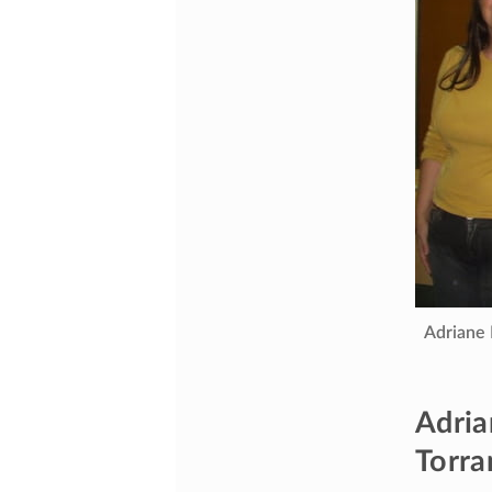
Adriane 
Adria
Torra