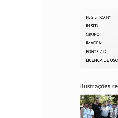
registro nº
in situ
grupo
imagem
fonte / ©
licença de us
Ilustrações r