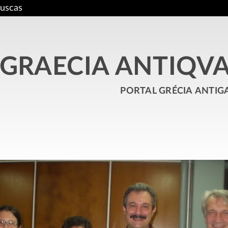
uscas
GRAECIA ANTIQV
portal grécia antig