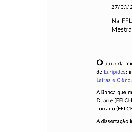
27/03/
Na FFL
Mestra
O
título da m
de
Eurípides
: 
Letras e Ciên
A Banca que me
Duarte (
FFLCH
Torrano (
FFLC
A dissertação i