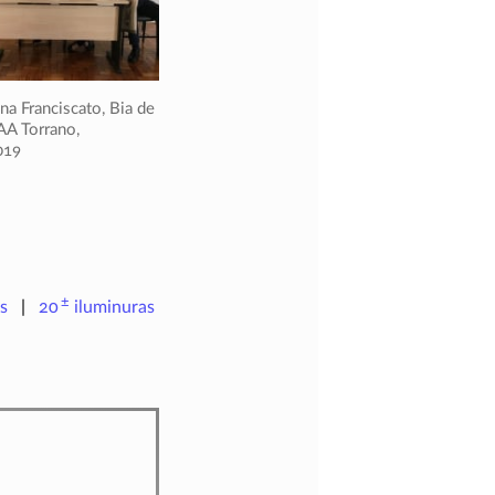
ina Franciscato, Bia de
AA Torrano,
019
±
s
20
iluminuras