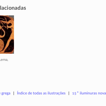
elacionadas
Lerna,
+
e grega
Índice de todas as ilustrações
15
iluminuras
nova