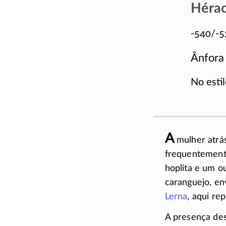
Hérac
-540/-5
Ânfora 
No esti
A
mulher atrá
frequentement
hoplita e um o
caranguejo, en
Lerna
, aqui re
A presença de