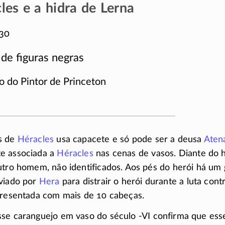
les e a hidra de Lerna
30
de figuras negras
lo do Pintor de Princeton
s de
Héracles
usa capacete e só pode ser a deusa
Aten
e associada a
Héracles
nas cenas de vasos. Diante do 
utro homem, não identificados. Aos pés do herói há um 
viado por
Hera
para distrair o herói durante a luta cont
presentada com mais de 10 cabeças.
sse caranguejo em vaso do século
-VI
confirma que esse