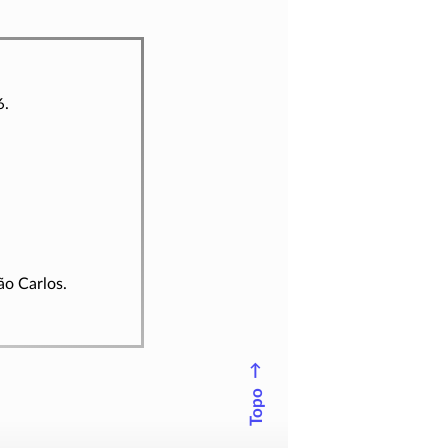
6.
ão Carlos.
↑
Topo