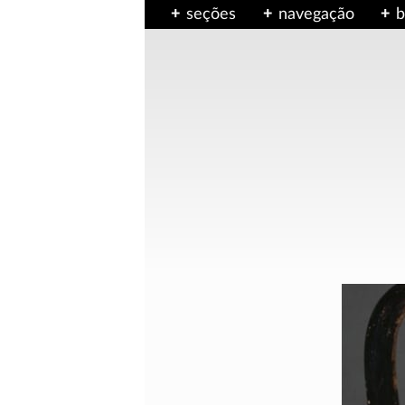
seções
navegação
b