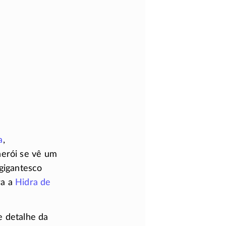
a
,
herói se vê um
gigantesco
ra a
Hidra de
 detalhe da