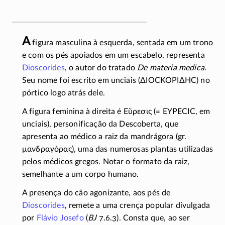
A
figura masculina à esquerda, sentada em um trono
e com os pés apoiados em um escabelo, representa
Dioscorides
, o autor do tratado
De materia medica
.
Seu nome foi escrito em unciais (
ΔΙΟϹΚΟΡΙΔΗϹ
) no
pórtico logo atrás dele.
A figura feminina à direita é
Εὕρεσις
(=
ΕΥΡΕϹΙϹ
, em
unciais), personificação da Descoberta, que
apresenta ao médico a raiz da mandrágora (gr.
μανδραγόρας
), uma das numerosas plantas utilizadas
pelos médicos gregos. Notar o formato da raiz,
semelhante a um corpo humano.
A presença do cão agonizante, aos pés de
Dioscorides
, remete a uma crença popular divulgada
por
Flávio Josefo
(
BJ
7.6.3). Consta que, ao ser