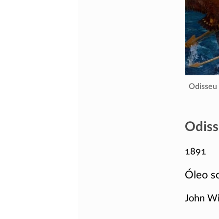
Odisseu 
Odiss
1891
Óleo so
John W