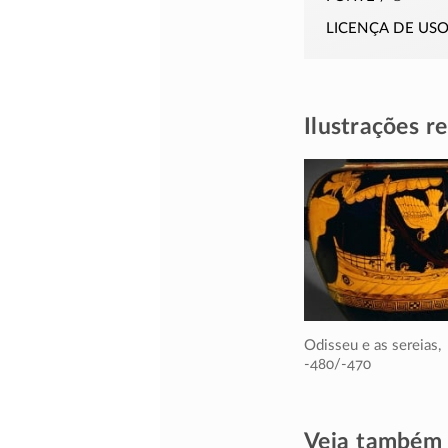
licença de us
Ilustrações r
Odisseu e as sereias,
-480/-470
Veja também