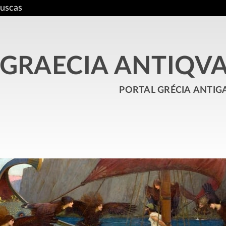
uscas
GRAECIA ANTIQV
portal grécia antig