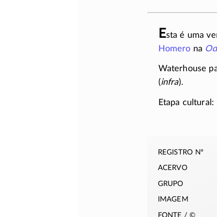
E
sta é uma ve
Homero
na
Od
Waterhouse par
(
infra
).
Etapa cultural:
registro nº
acervo
grupo
imagem
fonte / ©