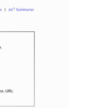
±
s
20
iluminuras
7.
los. URL: