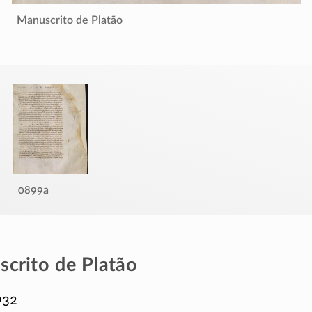
Manuscrito de Platão
0899a
crito de Platão
932