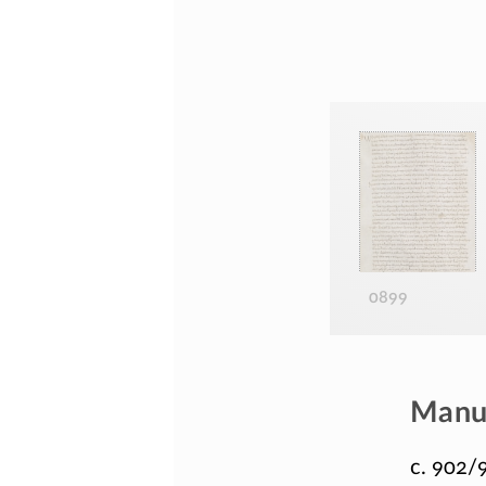
0899
Manus
c. 902/