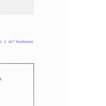
±
s
20
iluminuras
6.