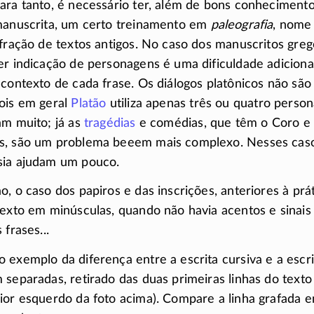
ara tanto, é necessário ter, além de bons conheciment
manuscrita, um certo treinamento em
paleografia
, nome
ifração de textos antigos. No caso dos manuscritos grego
er indicação de personagens é uma dificuldade adicional
 contexto de cada frase. Os diálogos platônicos não são
ois em geral
Platão
utiliza apenas três ou quatro person
am muito; já as
tragédias
e comédias, que têm o Coro e 
s, são um problema beeem mais complexo. Nesses casos
sia ajudam um pouco.
, o caso dos papiros e das inscrições, anteriores à prát
texto em minúsculas, quando não havia acentos e sinai
 frases...
exemplo da diferença entre a escrita cursiva e a escrit
 separadas, retirado das duas primeiras linhas do texto 
ior esquerdo da foto acima). Compare a linha grafada