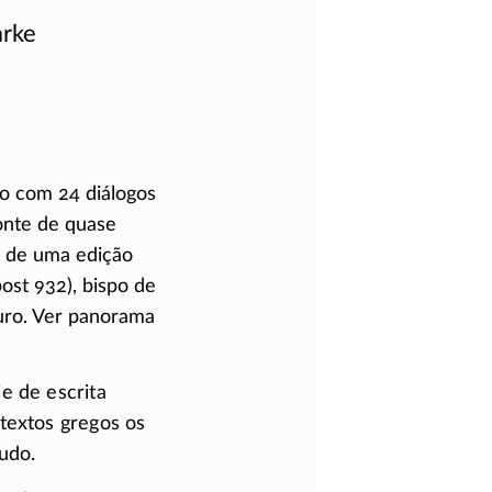
arke
o com 24 diálogos
fonte de quase
e de uma edição
ost 932), bispo de
uro. Ver panorama
e de escrita
textos gregos os
udo.