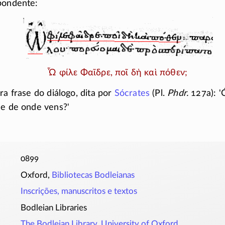
pondente:
Ὦ φίλε Φαῖδρε, ποῖ δὴ καὶ πόθεν;
ra frase do diálogo, dita por
Sócrates
(Pl.
Phdr.
127a): '
 e de onde vens?'
0899
Oxford,
Bibliotecas Bodleianas
Inscrições, manuscritos e textos
Bodleian Libraries
The Bodleian Library, University of Oxford.