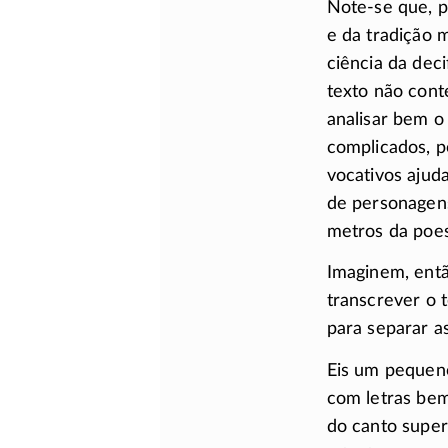
Note-se
que, p
e da tradição 
ciência da dec
texto não cont
analisar bem o
complicados, p
vocativos ajud
de personagen
metros da poe
Imaginem, então
transcrever o 
para separar as
Eis um pequeno 
com letras bem
do canto super