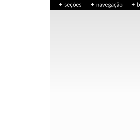
seções
navegação
b