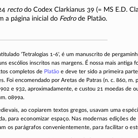
24
recto
do Codex Clarkianus 39 (= MS E.D. Cl
m a página inicial do
Fedro
de Platão.
intitulado 'Tetralogias
1-6
', é um manuscrito de pergaminh
uns escólios inscritos nas margens. É nossa mais antiga 
xtos completos de
Platão
e deve ter sido a primeira part
. Foi encomendado por Aretas de Patras (n. c. 860, m. p
 902 e 932, aproximadamente, e custou 21 moedas de o
um. 0899a.
dievais, ao copiarem textos gregos, usavam uma espéci
ada, para economizar espaço. Nas modernas edições de 
am os parágrafos convenientemente, para facilitar o est