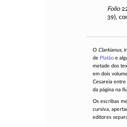
Folio
2
39), co
O
Clarkianus
, 
de
Platão
e alg
metade dos te
em dois volumes
Cesareia entre
da página na Il
Os escribas me
cursiva, apert
editores separ