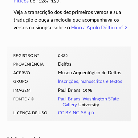
Píticos
de
-128/-127
.
Veja a transcrição dos dez primeiros versos e sua
tradução e ouça a melodia que acompanhava os
versos na sinopse sobre o
Hino a Apolo Délfico nº 2
.
registro nº
0822
proveniência
Delfos
acervo
Museu Arqueológico de Delfos
grupo
Inscrições, manuscritos e textos
imagem
Paul Brians, 1998
fonte / ©
Paul Brians, Washington S
Tate
Gallery
University
licença de uso
CC BY-NC-SA 4.0