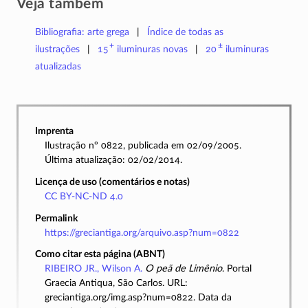
Veja também
Bibliografia: arte grega
Índice de todas as
+
±
ilustrações
15
iluminuras
novas
20
iluminuras
atualizadas
Imprenta
Ilustração nº 0822, publicada em 02/09/2005.
Última atualização: 02/02/2014.
Licença de uso (comentários e notas)
CC BY-NC-ND 4.0
Permalink
https://greciantiga.org/arquivo.asp?num=0822
Como citar esta página (ABNT)
RIBEIRO JR., Wilson A.
O peã de Limênio
. Portal
Graecia Antiqua, São Carlos. URL:
greciantiga.org/img.asp?num=0822. Data da