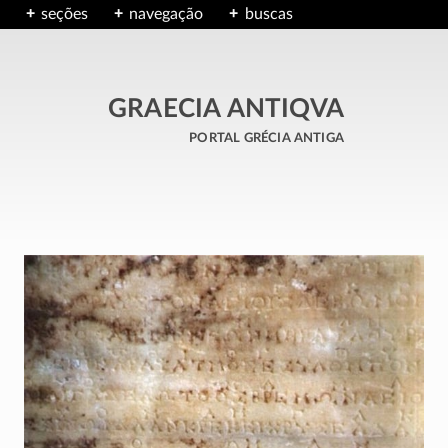
seções
navegação
buscas
GRAECIA ANTIQVA
portal grécia antiga