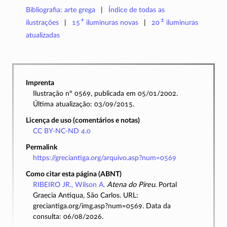
Bibliografia: arte grega
Índice de todas as
+
±
ilustrações
15
iluminuras
novas
20
iluminuras
atualizadas
Imprenta
Ilustração nº 0569, publicada em 05/01/2002.
Última atualização: 03/09/2015.
Licença de uso (comentários e notas)
CC BY-NC-ND 4.0
Permalink
https://greciantiga.org/arquivo.asp?num=0569
Como citar esta página (ABNT)
RIBEIRO JR., Wilson A.
Atena do Pireu
. Portal
Graecia Antiqua, São Carlos. URL:
greciantiga.org/img.asp?num=0569. Data da
consulta: 06/08/2026.