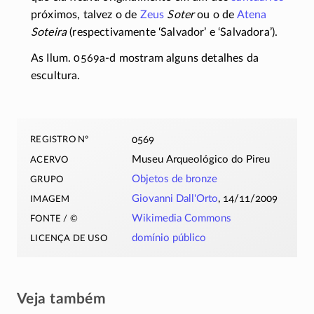
próximos, talvez o de
Zeus
Soter
ou o de
Atena
Soteira
(respectivamente ‘Salvador’ e ‘Salvadora’).
As Ilum.
0569a-d
mostram alguns detalhes da
escultura.
registro nº
0569
acervo
Museu Arqueológico do Pireu
grupo
Objetos de bronze
imagem
Giovanni Dall'Orto
, 14/11/2009
fonte / ©
Wikimedia Commons
licença de uso
domínio público
Veja também