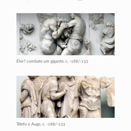
Éter? combate um gigante,
c. -188/-133
Télefo e Auge,
c. -188/-133