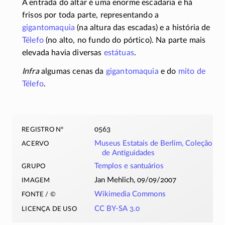
A entrada do altar é uma enorme escadaria e há
frisos por toda parte, representando a
gigantomaquia
(na altura das escadas) e a história de
Télefo
(no alto, no fundo do pórtico). Na parte mais
elevada havia diversas
estátuas
.
Infra
algumas cenas da
gigantomaquia
e do
mito de
Télefo
.
registro nº
0563
acervo
Museus Estatais de Berlim, Coleção
de Antiguidades
grupo
Templos e santuários
imagem
Jan Mehlich, 09/09/2007
fonte / ©
Wikimedia Commons
licença de uso
CC BY-SA 3.0