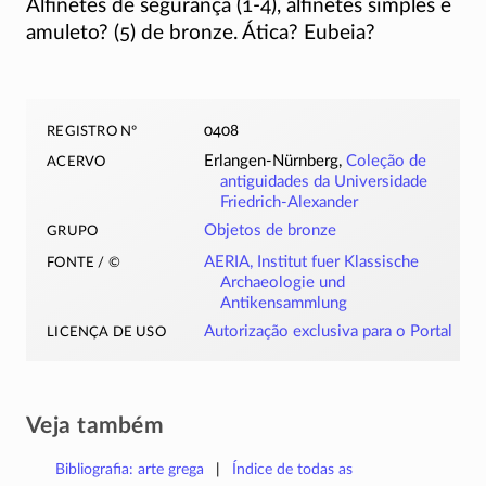
Alfinetes de segurança
(1-4)
, alfinetes simples e
amuleto? (5) de bronze. Ática? Eubeia?
registro nº
0408
acervo
Erlangen-Nürnberg
,
Coleção de
antiguidades da Universidade
Friedrich-Alexander
grupo
Objetos de bronze
fonte / ©
AERIA, Institut fuer Klassische
Archaeologie und
Antikensammlung
licença de uso
Autorização exclusiva para o Portal
Veja também
Bibliografia: arte grega
Índice de todas as