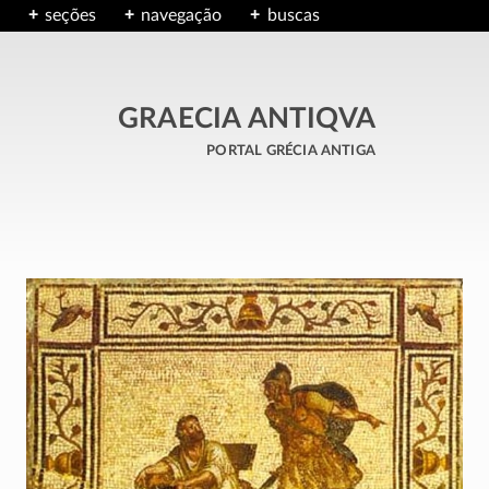
seções
navegação
buscas
GRAECIA ANTIQVA
portal grécia antiga