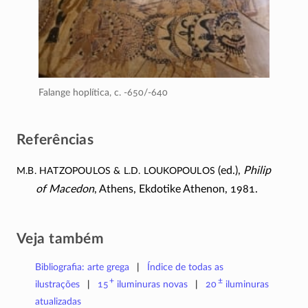
Falange hoplítica,
c. -650/-640
Referências
M.B. Hatzopoulos & L.D. Loukopoulos
(ed.),
Philip
of Macedon
, Athens, Ekdotike Athenon, 1981.
Veja também
Bibliografia: arte grega
Índice de todas as
+
±
ilustrações
15
iluminuras
novas
20
iluminuras
atualizadas