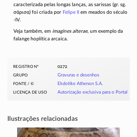
caracterizada pelas longas lanças, as sarissas (gr. sg.
σάρισα
) foi criada por
Felipe II
em meados do século
-IV
.
Veja também, em
imagines alterae
, um exemplo da
falange hoplítica arcaica.
registro nº
0272
grupo
Gravuras e desenhos
fonte / ©
Ekdotike Athenon S.A.
licença de uso
Autorização exclusiva para o Portal
Ilustrações relacionadas