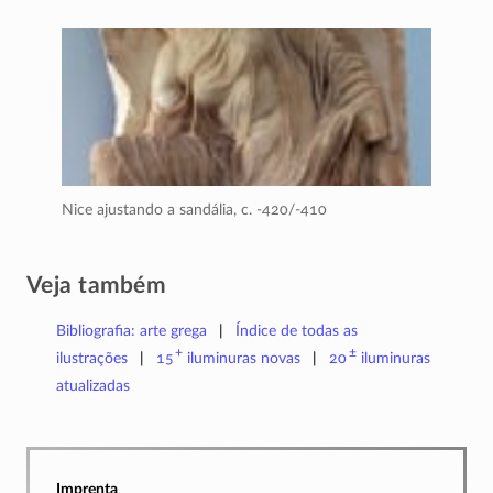
Nice ajustando a sandália,
c. -420/-410
Veja também
Bibliografia: arte grega
Índice de todas as
+
±
ilustrações
15
iluminuras
novas
20
iluminuras
atualizadas
Imprenta