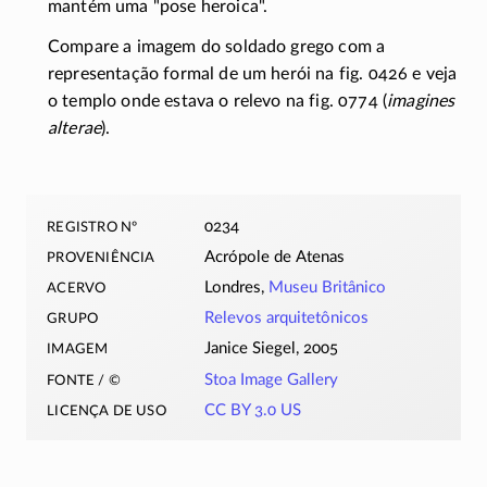
mantém uma "pose heroica".
Compare a imagem do soldado grego com a
representação formal de um herói na fig. 0426 e veja
o templo onde estava o relevo na fig. 0774 (
imagines
alterae
).
registro nº
0234
proveniência
Acrópole de Atenas
acervo
Londres,
Museu Britânico
grupo
Relevos arquitetônicos
imagem
Janice Siegel, 2005
fonte / ©
Stoa Image Gallery
licença de uso
CC BY 3.0 US