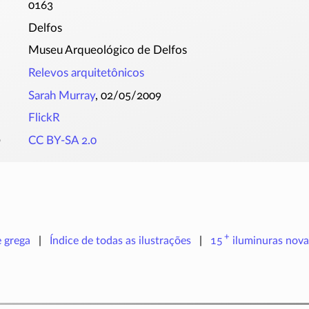
0163
Delfos
Museu Arqueológico de Delfos
Relevos arquitetônicos
Sarah Murray
, 02/05/2009
FlickR
o
CC BY-SA 2.0
+
e grega
Índice de todas as ilustrações
15
iluminuras
nova