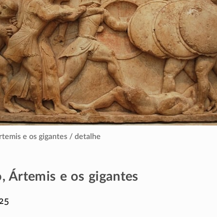
rtemis e os gigantes / detalhe
, Ártemis e os gigantes
25