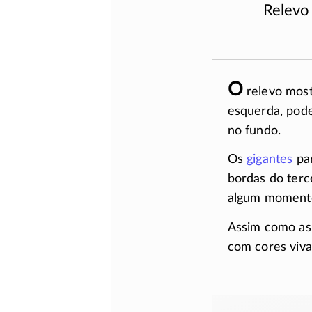
Relevo 
O
relevo most
esquerda, pode
no fundo.
Os
gigantes
par
bordas do terc
algum momento
Assim como as
com cores vivas