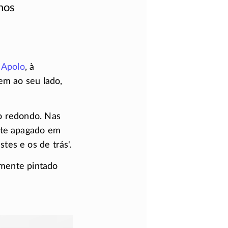
nos
.
Apolo
, à
em ao seu lado,
o redondo. Nas
nte apagado em
 estes e os de trás'.
lmente pintado