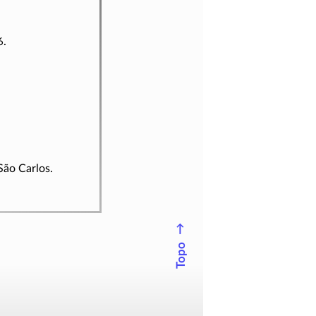
6.
São Carlos.
↑
Topo