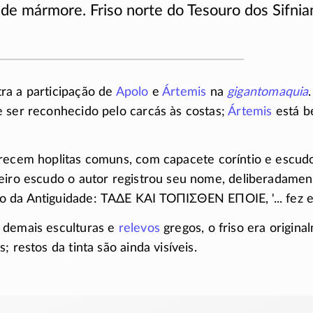
de mármore. Friso norte do Tesouro dos Sifnia
ra a participação de
Apolo
e
Ártemis
na
gigantomaquia
 ser reconhecido pelo carcás às costas;
Ártemis
está b
ecem hoplitas comuns, com capacete coríntio e escud
eiro escudo o autor registrou seu nome, deliberadame
 da Antiguidade:
ΤΑΔΕ ΚΑΙ ΤΟΠΙΣΘΕΝ ΕΠΟΙΕ
, '... fez
 demais esculturas e
relevos
gregos, o friso era origina
; restos da tinta são ainda visíveis.