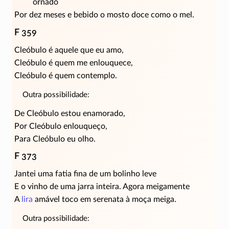
ornado
Por dez meses e bebido o mosto doce como o mel.
F 359
Cleóbulo é aquele que eu amo,
Cleóbulo é quem me enlouquece,
Cleóbulo é quem contemplo.
Outra possibilidade:
De Cleóbulo estou enamorado,
Por Cleóbulo enlouqueço,
Para Cleóbulo eu olho.
F 373
Jantei uma fatia fina de um bolinho leve
E o vinho de uma jarra inteira. Agora meigamente
A
lira
amável toco em serenata à moça meiga.
Outra possibilidade: