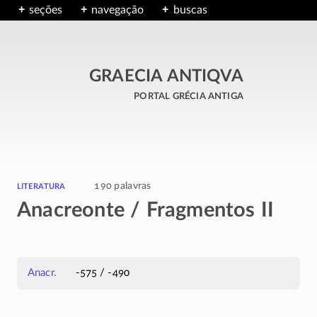
seções
navegação
buscas
GRAECIA ANTIQVA
portal grécia antiga
literatura
190 palavras
Anacreonte / Fragmentos II
Anacr.
-575 / -490