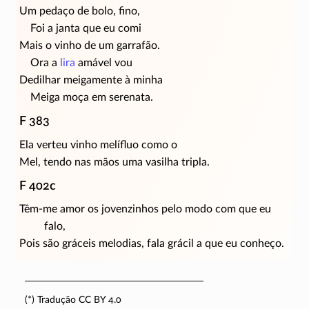
Um pedaço de bolo, fino,
Foi a janta que eu comi
Mais o vinho de um garrafão.
Ora a
lira
amável vou
Dedilhar meigamente à minha
Meiga moça em serenata.
F 383
Ela verteu vinho melífluo como o
Mel, tendo nas mãos uma vasilha tripla.
F 402c
Têm-me amor os jovenzinhos pelo modo com que eu
falo,
Pois são gráceis melodias, fala grácil a que eu conheço.
(*) Tradução CC BY 4.0