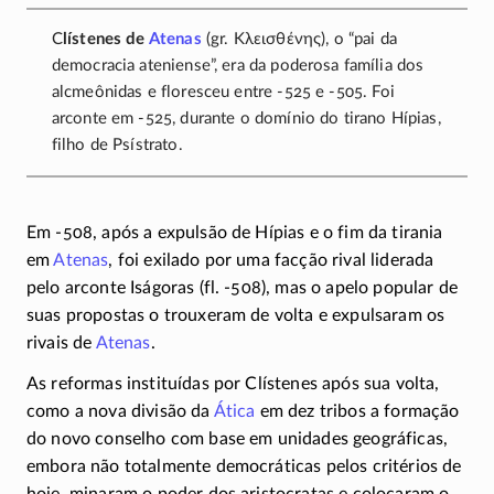
C
lístenes de
Atenas
(gr.
Κλεισθένης
), o “pai da
democracia ateniense”, era da poderosa família dos
alcmeônidas e floresceu entre
-525
e
-505
. Foi
arconte em
-525
, durante o domínio do tirano Hípias,
filho de Psístrato.
Em -508, após a expulsão de Hípias e o fim da tirania
em
Atenas
, foi exilado por uma facção rival liderada
pelo arconte Iságoras (fl.
-508),
mas o apelo popular de
suas propostas o trouxeram de volta e expulsaram os
rivais de
Atenas
.
As reformas instituídas por Clístenes após sua volta,
como a nova divisão da
Ática
em dez tribos a formação
do novo conselho com base em unidades geográficas,
embora não totalmente democráticas pelos critérios de