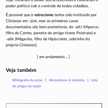
hoje, minaram o poder dos aristocratas e colocaram o
poder político sob o controle de todos cidadãos.
É possível que o
ostracismo
tenha sido instituído por
Clístenes em -506, mas os primeiros casos
documentados são bem posteriores, de
-487
(Hiparco,
filho de Carmo, parente do antigo tirano Psístrato) e
-486
(Mégacles, filho de Hipócrates, sobrinho do
próprio Clístenes).
Veja também
Bibliografia da seção
Abreviaturas & símbolos
Lista
de artigos da seção