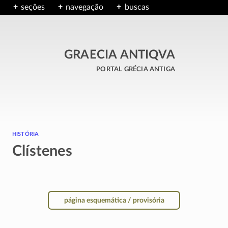
seções
navegação
buscas
GRAECIA ANTIQVA
portal grécia antiga
história
Clístenes
página esquemática / provisória