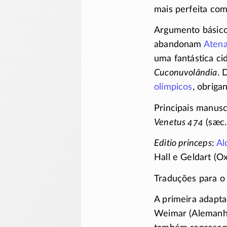
mais perfeita com
Argumento básico
abandonam
Aten
uma fantástica c
Cuconuvolândia
. 
olímpicos
,
obriga
Principais manusc
Venetus 474
(sæc. 
Editio princeps
:
Al
Hall e Geldart (O
Traduções para o 
A primeira adapt
Weimar (Alemanha