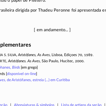
ou o papel de Pisetero.
asileira dirigida por Thadeu Peronne foi apresentada
plementares
a S. Silva
,
Aristófanes, As Aves
, Lisboa, Ediçoes 70, 1989.
arte
,
Aristófanes. As Aves
, São Paulo, Hucitec, 2000.
phanes,
Birds
[em grego]
rds [
disponível
on-line
]
ves
, de Aristófanes, estreia (...) em Curitiba
seção
Abreviaturas & símbolos
Lista de artigos da seção