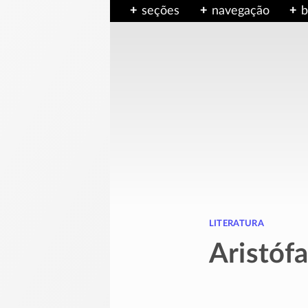
seções
navegação
b
literatura
Aristóf