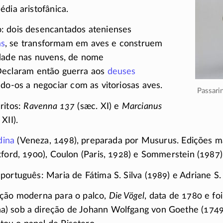
édia aristofânica.
: dois desencantados atenienses
as
, se transformam em aves e construem
idade nas nuvens, de nome
Declaram então guerra aos
deuses
ndo-os
a negociar com as vitoriosas aves.
Passar
ritos:
Ravenna 137
(sæc. XI) e
Marcianus
XII).
dina
(Veneza, 1498), preparada por Musurus. Edições ma
xford, 1900), Coulon (Paris, 1928) e Sommerstein (1987)
português: Maria de Fátima S. Silva (1989) e Adriane S.
ação moderna para o palco,
Die Vögel
, data de 1780 e f
) sob a direção de Johann Wolfgang von Goethe
(174