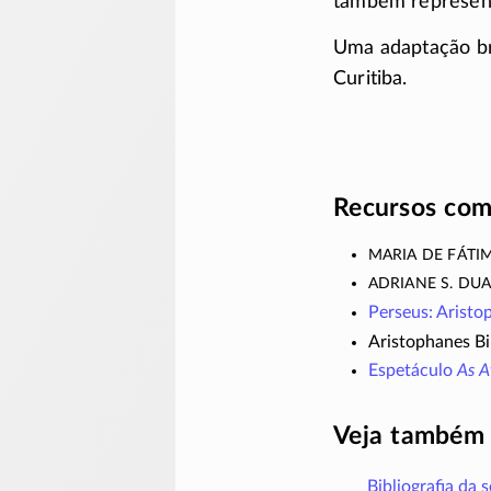
também represent
Uma adaptação br
Curitiba.
Recursos com
Maria de Fátim
Adriane S. Du
Perseus: Aristo
Aristophanes Bi
Espetáculo
As A
Veja também
Bibliografia da 