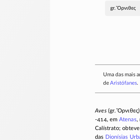
Ὄρνιθες
Uma das mais an
de
Aristófanes
.
Aves
(gr.
Ὄρνιθες
-414
, em
Atenas
,
Calístrato; obtev
das
Dionísias Urb