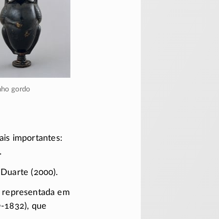
inho gordo
is importantes:
.
 Duarte (2000).
oi representada em
9-1832)
, que