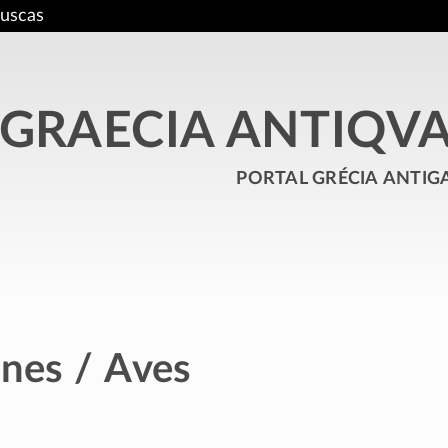
uscas
GRAECIA ANTIQV
portal grécia antig
anes / Aves