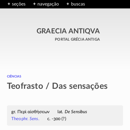
seções
navegação
buscas
GRAECIA ANTIQVA
portal grécia antiga
ciências
Teofrasto / Das sensações
Περὶ αἰσθήσεων
De Sensibus
Theophr.
Sens
.
c. -300 (?)