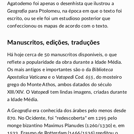
Agatodemo foi apenas o desenhista que ilustrou a
Geografia
para Ptolomeu, na época em que o texto foi
escrito, ou se ele foi um estudioso posterior que
confeccionou os mapas de acordo com o texto.
Manuscritos, edições, traduções
Há hoje cerca de 50 manuscritos disponíveis, o que
reflete a popularidade da obra durante a Idade Média.
Os mais antigos e importantes são o da
Biblioteca
Apostolica Vaticana
e o
Vatopedi Cod. 655
, do mosteiro
grego do Monte Athos, ambos datados do século
XIII/XIV
. O
Vatopedi
tem lindas imagens, criadas durante
a Idade Média.
A
Geografia
era conhecida dos árabes pelo menos desde
870. No Ocidente, foi
redescoberta
em 1295 pelo
monge bizantino Maximus Planudes
(1260/1330)
e, em
1533, Erasmo de Rotterdam
(1466/1536)
reeditou o