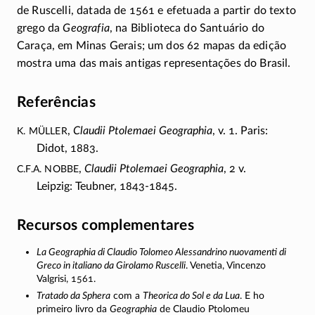
de Ruscelli, datada de 1561 e efetuada a partir do texto
grego da
Geografia
, na Biblioteca do Santuário do
Caraça, em Minas Gerais; um dos 62 mapas da edição
mostra uma das mais antigas representações do Brasil.
Referências
K. Müller
,
Claudii Ptolemaei Geographia
, v. 1. Paris:
Didot, 1883.
C.F.A. Nobbe
,
Claudii Ptolemaei Geographia
, 2 v.
Leipzig: Teubner,
1843-1845
.
Recursos complementares
La Geographia di Claudio Tolomeo Alessandrino nuovamenti di
Greco in italiano da Girolamo Ruscelli
. Venetia, Vincenzo
Valgrisi, 1561.
Tratado da Sphera
com a
Theorica do Sol e da Lua
. E ho
primeiro livro da
Geographia
de Claudio Ptolomeu