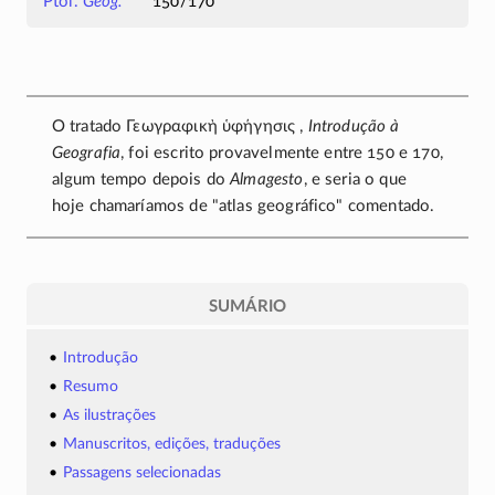
Ptol.
Geog.
150/170
O tratado
Γεωγραφικὴ ὑφήγησις
,
Introdução à
Geografia
, foi escrito provavelmente entre 150 e 170,
algum tempo depois do
Almagesto
, e seria o que
hoje chamaríamos de
atlas geográfico
comentado.
SUMÁRIO
Introdução
Resumo
As ilustrações
Manuscritos, edições, traduções
Passagens selecionadas