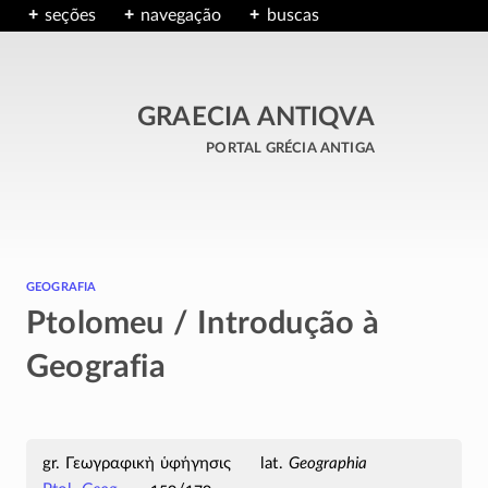
seções
navegação
buscas
GRAECIA ANTIQVA
portal grécia antiga
geografia
Ptolomeu / Introdução à
Geografia
Γεωγραφικὴ ὑφήγησις
Geographia