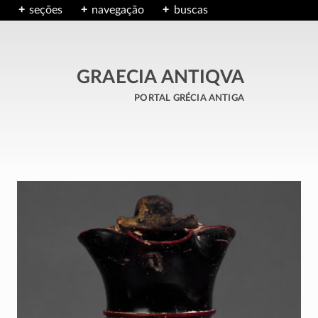
seções
navegação
buscas
GRAECIA ANTIQVA
portal grécia antiga